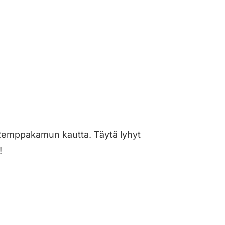
ti Remppakamun kautta. Täytä lyhyt
!