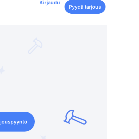
Kirjaudu
Pyydä tarjous
rjouspyyntö