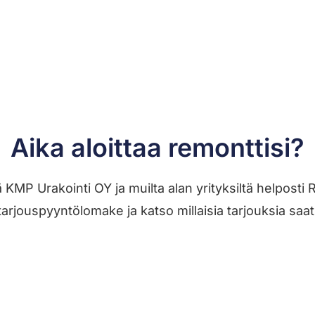
Aika aloittaa remonttisi?
ä KMP Urakointi OY ja muilta alan yrityksiltä helpos
tarjouspyyntölomake ja katso millaisia tarjouksia saat
Jätä työilmoitus