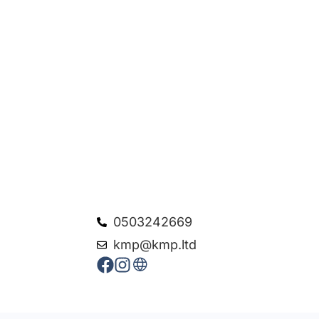
0503242669
kmp@kmp.ltd