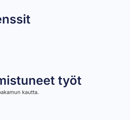
enssit
mistuneet työt​
ppakamun kautta.