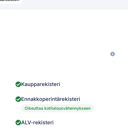
Kaupparekisteri
Ennakkoperintärekisteri
Oikeuttaa kotitalousvähennykseen
ALV-rekisteri