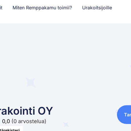
it
Miten Remppakamu toimii?
Urakoitsijoille
akointi OY
Ta
0,0
(0 arvostelua)