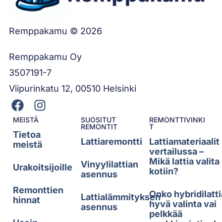
Remppakamu © 2026
Remppakamu Oy
3507191-7
Viipurinkatu 12, 00510 Helsinki
MEISTÄ
SUOSITUT
REMONTTIVINKI
REMONTIT
T
Tietoa
Lattiaremontti
Lattiamateriaalit
meistä
vertailussa –
Mikä lattia valita
Vinyylilattian
Urakoitsijoille
kotiin?
asennus
Remonttien
Onko hybridilatti
Lattialämmityksen
hinnat
hyvä valinta vai
asennus
pelkkää