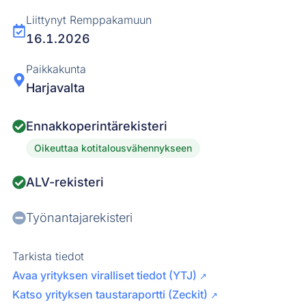
Liittynyt Remppakamuun
16.1.2026
Paikkakunta
Harjavalta
Ennakkoperintärekisteri
Oikeuttaa kotitalousvähennykseen
ALV-rekisteri
Työnantajarekisteri
Tarkista tiedot
Avaa yrityksen viralliset tiedot (YTJ)
↗
Katso yrityksen taustaraportti (Zeckit)
↗