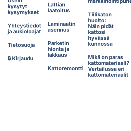
Usein
markkinointipuh
Lattian
kysytyt
laatoitus
kysymykset
Tiilikaton
huolto:
Laminaatin
Yhteystiedot
Näin pidät
asennus
ja aukioloajat
kattosi
hyvässä
Parketin
kunnossa
Tietosuoja
hionta ja
lakkaus
Mikä on paras
🔒 Kirjaudu
kattomateriaali?
Kattoremontti
Vertailussa eri
kattomateriaalit