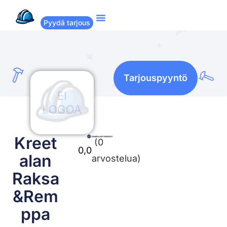
Pyydä tarjous
Suositut remontit
Miten Remppakamu toimii?
Tarjouspyyntö
Kreet
(0
0,0
alan
arvostelua)
Raksa
&Rem
ppa