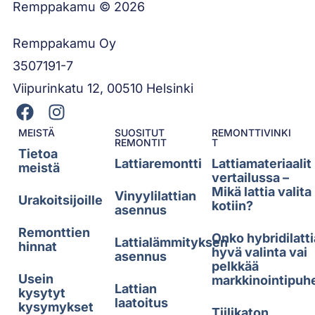
Remppakamu © 2026
Remppakamu Oy
3507191-7
Viipurinkatu 12, 00510 Helsinki
MEISTÄ
SUOSITUT
REMONTTIVINKI
REMONTIT
T
Tietoa
Lattiaremontti
Lattiamateriaalit
meistä
vertailussa –
Mikä lattia valita
Vinyylilattian
Urakoitsijoille
kotiin?
asennus
Remonttien
Onko hybridilatti
Lattialämmityksen
hinnat
hyvä valinta vai
asennus
pelkkää
Usein
markkinointipuh
Lattian
kysytyt
laatoitus
kysymykset
Tiilikaton