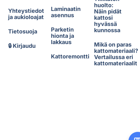
huolto:
Laminaatin
Yhteystiedot
Näin pidät
asennus
ja aukioloajat
kattosi
hyvässä
Parketin
kunnossa
Tietosuoja
hionta ja
lakkaus
Mikä on paras
🔒 Kirjaudu
kattomateriaali?
Kattoremontti
Vertailussa eri
kattomateriaalit