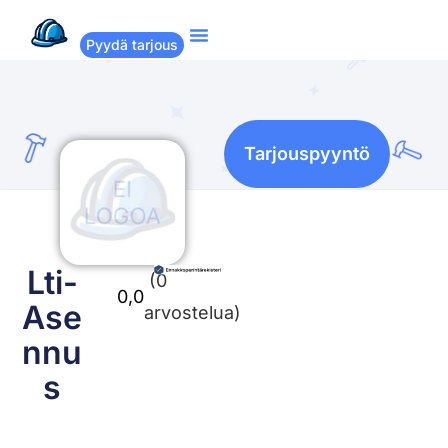
Pyydä tarjous
Suositut remontit
Miten Remppakamu toimii?
Tarjouspyyntö
Lti-
(0
0,0
Ase
arvostelua)
nnu
s