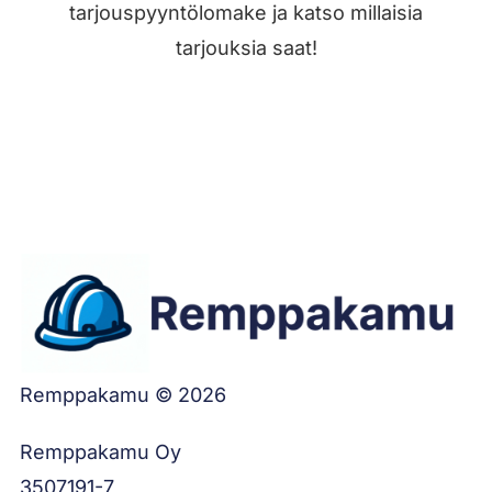
tarjouspyyntölomake ja katso millaisia
tarjouksia saat!
Jätä työilmoitus
Remppakamu © 2026
Remppakamu Oy
3507191-7