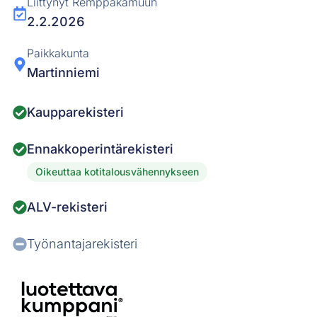
Liittynyt Remppakamuun
2.2.2026
Paikkakunta
Martinniemi
Kaupparekisteri
Ennakkoperintärekisteri
Oikeuttaa kotitalousvähennykseen
ALV-rekisteri
Työnantajarekisteri