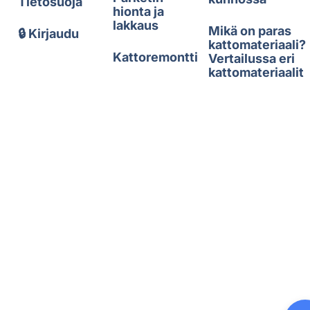
Tietosuoja
hionta ja
lakkaus
Mikä on paras
🔒 Kirjaudu
kattomateriaali?
Kattoremontti
Vertailussa eri
kattomateriaalit