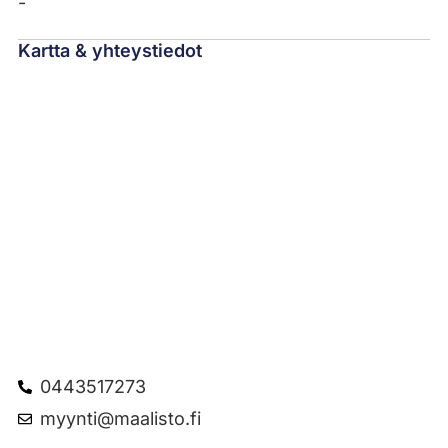
-
Kartta & yhteystiedot
0443517273
myynti@maalisto.fi