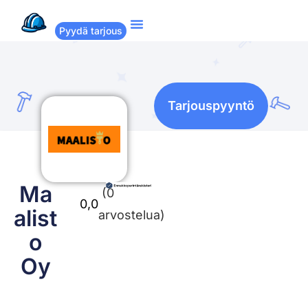
Pyydä tarjous
Suositut remontit
Miten Remppakamu toimii?
Tarjouspyyntö
Ma
(0
0,0
alist
arvostelua)
o
Oy