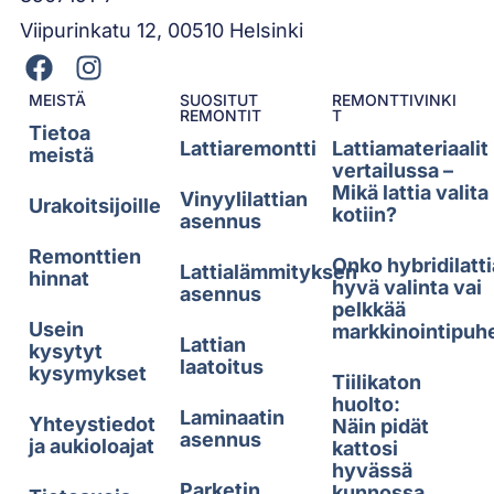
Viipurinkatu 12, 00510 Helsinki
MEISTÄ
SUOSITUT
REMONTTIVINKI
REMONTIT
T
Tietoa
Lattiaremontti
Lattiamateriaalit
meistä
vertailussa –
Mikä lattia valita
Vinyylilattian
Urakoitsijoille
kotiin?
asennus
Remonttien
Onko hybridilatti
Lattialämmityksen
hinnat
hyvä valinta vai
asennus
pelkkää
Usein
markkinointipuh
Lattian
kysytyt
laatoitus
kysymykset
Tiilikaton
huolto:
Laminaatin
Yhteystiedot
Näin pidät
asennus
ja aukioloajat
kattosi
hyvässä
Parketin
kunnossa