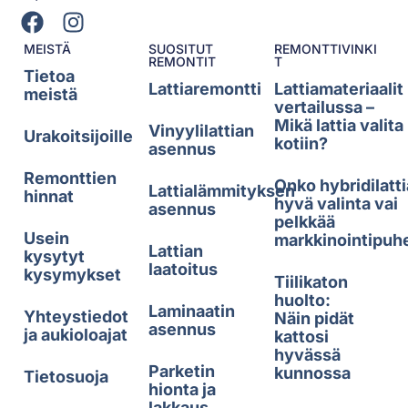
MEISTÄ
SUOSITUT
REMONTTIVINKI
REMONTIT
T
Tietoa
Lattiaremontti
Lattiamateriaalit
meistä
vertailussa –
Mikä lattia valita
Vinyylilattian
Urakoitsijoille
kotiin?
asennus
Remonttien
Onko hybridilatti
Lattialämmityksen
hinnat
hyvä valinta vai
asennus
pelkkää
Usein
markkinointipuh
Lattian
kysytyt
laatoitus
kysymykset
Tiilikaton
huolto:
Laminaatin
Yhteystiedot
Näin pidät
asennus
ja aukioloajat
kattosi
hyvässä
Parketin
kunnossa
Tietosuoja
hionta ja
lakkaus