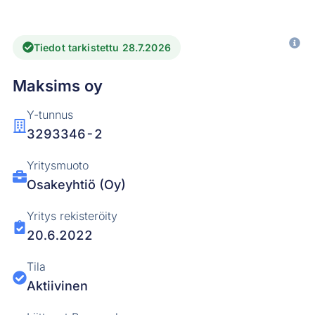
Tiedot tarkistettu 28.7.2026
Maksims oy
Y-tunnus
3293346-2
Yritysmuoto
Osakeyhtiö (Oy)
Yritys rekisteröity
20.6.2022
Tila
Aktiivinen