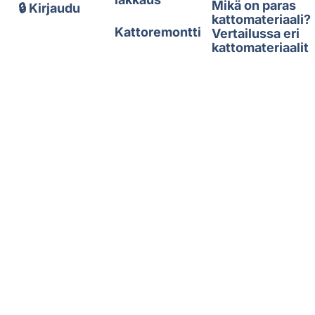
Mikä on paras
🔒 Kirjaudu
kattomateriaali?
Kattoremontti
Vertailussa eri
kattomateriaalit