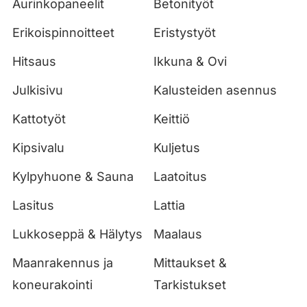
Aurinkopaneelit
Betonityöt
Erikoispinnoitteet
Eristystyöt
Hitsaus
Ikkuna & Ovi
Julkisivu
Kalusteiden asennus
Kattotyöt
Keittiö
Kipsivalu
Kuljetus
Kylpyhuone & Sauna
Laatoitus
Lasitus
Lattia
Lukkoseppä & Hälytys
Maalaus
Maanrakennus ja
Mittaukset &
koneurakointi
Tarkistukset