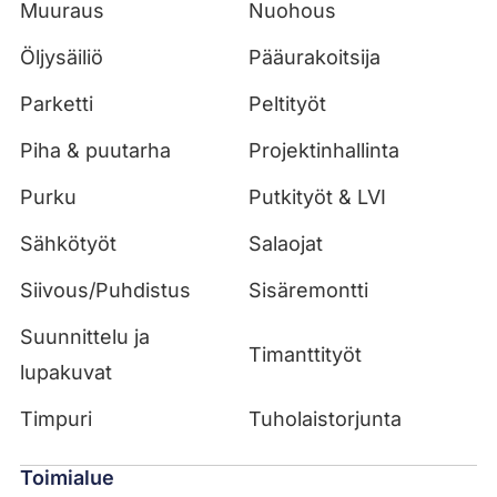
Muuraus
Nuohous
Öljysäiliö
Pääurakoitsija
Parketti
Peltityöt
Piha & puutarha
Projektinhallinta
Purku
Putkityöt & LVI
Sähkötyöt
Salaojat
Siivous/Puhdistus
Sisäremontti
Suunnittelu ja
Timanttityöt
lupakuvat
Timpuri
Tuholaistorjunta
Toimialue