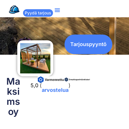
Pyydä tarjous
Suositut remontit
Miten Remppakamu toimii?
Tarjouspyyntö
Ma
1
5,0
(
)
ksi
arvostelua
ms
oy