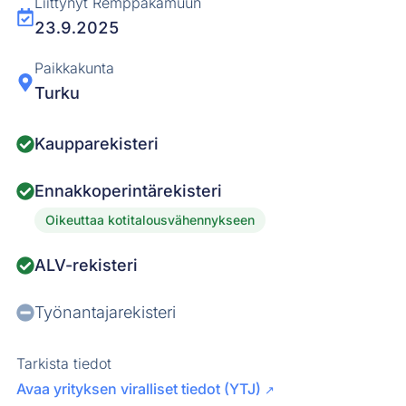
Liittynyt Remppakamuun
23.9.2025
Paikkakunta
Turku
Kaupparekisteri
Ennakkoperintärekisteri
Oikeuttaa kotitalousvähennykseen
ALV-rekisteri
Työnantajarekisteri
Tarkista tiedot
Avaa yrityksen viralliset tiedot (YTJ)
↗