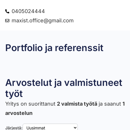
0405024444
maxist.office@gmail.com
Portfolio ja referenssit
Puutyöt
Putkimies
Sähkömies
Keittiö kunnon
Arvostelut ja valmistuneet
työt​
Yritys on suorittanut
2 valmista työtä
ja saanut
1
arvostelun
Järjestä: