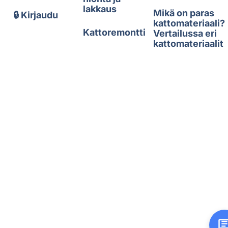
lakkaus
Mikä on paras
🔒 Kirjaudu
kattomateriaali?
Kattoremontti
Vertailussa eri
kattomateriaalit