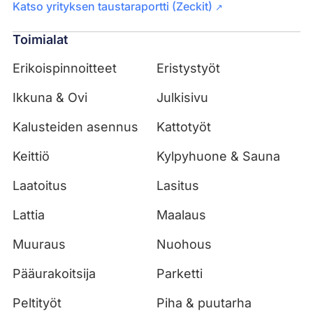
Katso yrityksen taustaraportti (Zeckit)
↗
Toimialat
Erikoispinnoitteet
Eristystyöt
Ikkuna & Ovi
Julkisivu
Kalusteiden asennus
Kattotyöt
Keittiö
Kylpyhuone & Sauna
Laatoitus
Lasitus
Lattia
Maalaus
Muuraus
Nuohous
Pääurakoitsija
Parketti
Peltityöt
Piha & puutarha