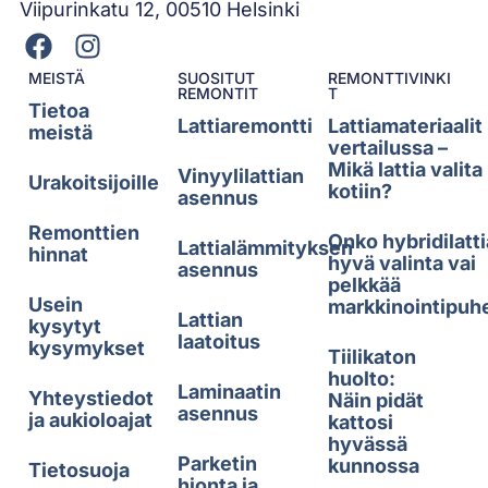
Viipurinkatu 12, 00510 Helsinki
MEISTÄ
SUOSITUT
REMONTTIVINKI
REMONTIT
T
Tietoa
Lattiaremontti
Lattiamateriaalit
meistä
vertailussa –
Mikä lattia valita
Vinyylilattian
Urakoitsijoille
kotiin?
asennus
Remonttien
Onko hybridilatti
Lattialämmityksen
hinnat
hyvä valinta vai
asennus
pelkkää
Usein
markkinointipuh
Lattian
kysytyt
laatoitus
kysymykset
Tiilikaton
huolto:
Laminaatin
Yhteystiedot
Näin pidät
asennus
ja aukioloajat
kattosi
hyvässä
Parketin
kunnossa
Tietosuoja
hionta ja