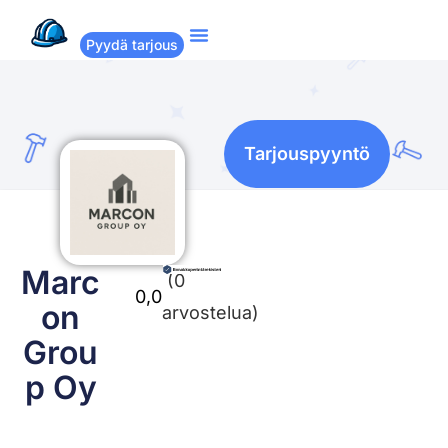
Pyydä tarjous
Suositut remontit
Miten Remppakamu toimii?
Tarjouspyyntö
Marc
(0
0,0
on
arvostelua)
Grou
p Oy