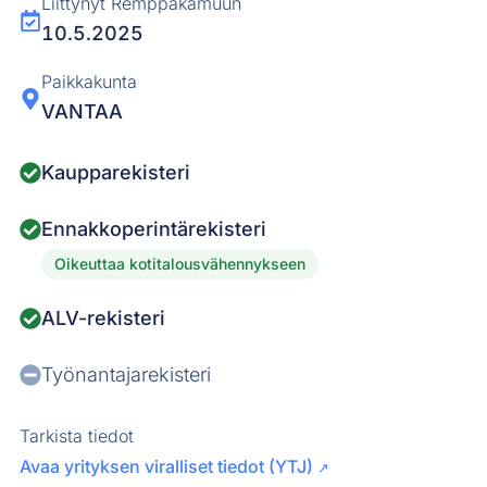
Liittynyt Remppakamuun
10.5.2025
Paikkakunta
VANTAA
Kaupparekisteri
Ennakkoperintärekisteri
Oikeuttaa kotitalousvähennykseen
ALV-rekisteri
Työnantajarekisteri
Tarkista tiedot
Avaa yrityksen viralliset tiedot (YTJ)
↗