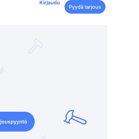
Kirjaudu
Pyydä tarjous
rjouspyyntö