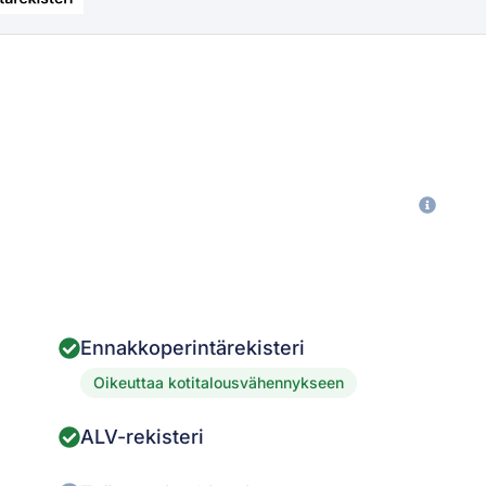
Ennakkoperintärekisteri
Oikeuttaa kotitalousvähennykseen
ALV-rekisteri