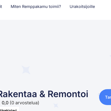
it
Miten Remppakamu toimii?
Urakoitsijoille
Rakentaa & Remontoi
Ta
0,0
(0 arvostelua)