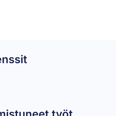
enssit
mistuneet työt​