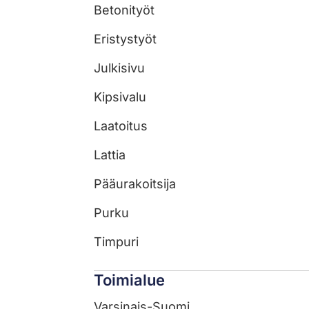
Betonityöt
Eristystyöt
Julkisivu
Kipsivalu
Laatoitus
Lattia
Pääurakoitsija
Purku
Timpuri
Toimialue
Varsinais-Suomi