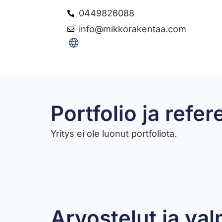
0449826088
info@mikkorakentaa.com
Portfolio ja refer
Yritys ei ole luonut portfoliota.
Arvostelut ja val