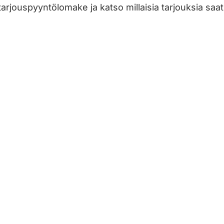
tarjouspyyntölomake ja katso millaisia tarjouksia saat
Jätä työilmoitus