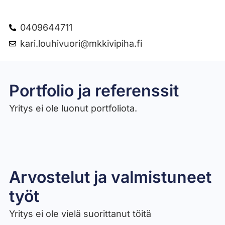
0409644711
kari.louhivuori@mkkivipiha.fi
Portfolio ja referenssit
Yritys ei ole luonut portfoliota.
Arvostelut ja valmistuneet
työt​
Yritys ei ole vielä suorittanut töitä