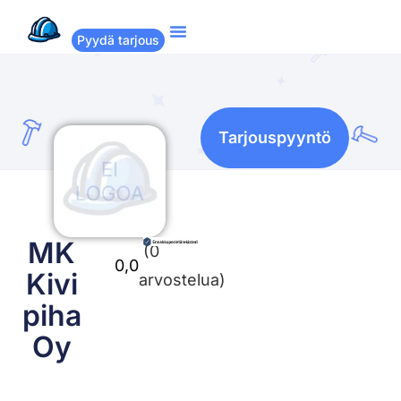
Pyydä tarjous
Suositut remontit
Miten Remppakamu toimii?
Tarjouspyyntö
MK
(0
0,0
Kivi
arvostelua)
piha
Oy