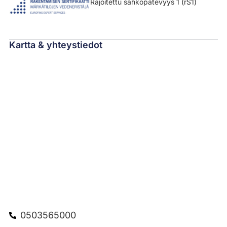
Rajoitettu sähköpätevyys 1 (rS1)
Kartta & yhteystiedot
0503565000