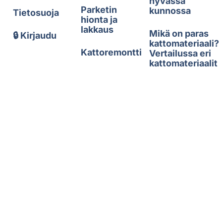
hyvässä
Parketin
kunnossa
Tietosuoja
hionta ja
lakkaus
Mikä on paras
🔒 Kirjaudu
kattomateriaali?
Kattoremontti
Vertailussa eri
kattomateriaalit