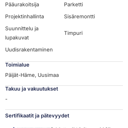
Pääurakoitsija
Parketti
Projektinhallinta
Sisäremontti
Suunnittelu ja
Timpuri
lupakuvat
Uudisrakentaminen
Toimialue
Päijät-Häme, Uusimaa
Takuu ja vakuutukset
-
Sertifikaatit ja pätevyydet