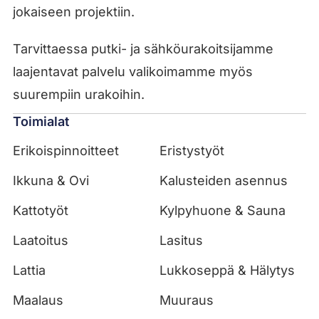
jokaiseen projektiin.
Tarvittaessa putki- ja sähköurakoitsijamme
laajentavat palvelu valikoimamme myös
suurempiin urakoihin.
Toimialat
Erikoispinnoitteet
Eristystyöt
Ikkuna & Ovi
Kalusteiden asennus
Kattotyöt
Kylpyhuone & Sauna
Laatoitus
Lasitus
Lattia
Lukkoseppä & Hälytys
Maalaus
Muuraus