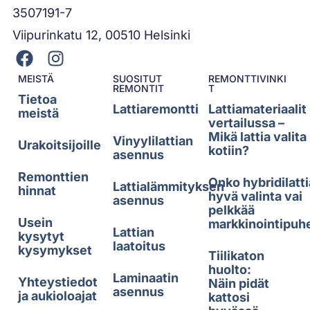
3507191-7
Viipurinkatu 12, 00510 Helsinki
MEISTÄ
SUOSITUT
REMONTTIVINKI
REMONTIT
T
Tietoa
Lattiaremontti
Lattiamateriaalit
meistä
vertailussa –
Mikä lattia valita
Vinyylilattian
Urakoitsijoille
kotiin?
asennus
Remonttien
Onko hybridilatti
Lattialämmityksen
hinnat
hyvä valinta vai
asennus
pelkkää
Usein
markkinointipuh
Lattian
kysytyt
laatoitus
kysymykset
Tiilikaton
huolto:
Laminaatin
Yhteystiedot
Näin pidät
asennus
ja aukioloajat
kattosi