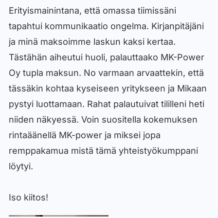
Erityismainintana, että omassa tiimissäni
tapahtui kommunikaatio ongelma. Kirjanpitäjäni
ja minä maksoimme laskun kaksi kertaa.
Tästähän aiheutui huoli, palauttaako MK-Power
Oy tupla maksun. No varmaan arvaattekin, että
tässäkin kohtaa kyseiseen yritykseen ja Mikaan
pystyi luottamaan. Rahat palautuivat tililleni heti
niiden näkyessä. Voin suositella kokemuksen
rintaäänellä MK-power ja miksei jopa
remppakamua mistä tämä yhteistyökumppani
löytyi.
Iso kiitos!