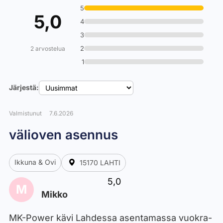
5
5,0
4
3
2
2 arvostelua
1
Järjestä:
Valmistunut
7.6.2026
välioven asennus
Ikkuna & Ovi
15170 LAHTI
5,0
M
Mikko
MK-Power kävi Lahdessa asentamassa vuokra-