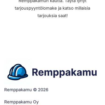
Remppakamun kautta. Täytä lyhyt
tarjouspyyntölomake ja katso millaisia
tarjouksia saat!
Jätä työilmoitus
Remppakamu © 2026
Remppakamu Oy