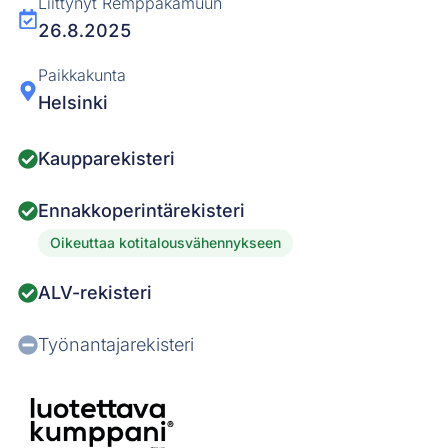
Liittynyt Remppakamuun
26.8.2025
Paikkakunta
Helsinki
Kaupparekisteri
Ennakkoperintärekisteri
Oikeuttaa kotitalousvähennykseen
ALV-rekisteri
Työnantajarekisteri