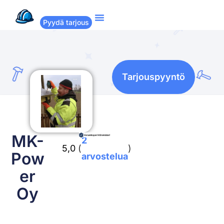
Pyydä tarjous
Suositut remontit
Miten Remppakamu toimii?
Tarjouspyyntö
MK-
2
5,0
(
)
Pow
arvostelua
er
Oy