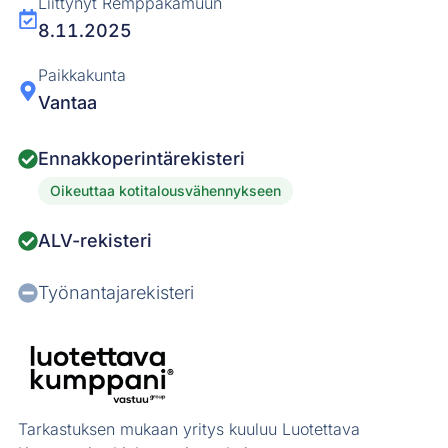
Liittynyt Remppakamuun
8.11.2025
Paikkakunta
Vantaa
Ennakkoperintärekisteri
Oikeuttaa kotitalousvähennykseen
ALV-rekisteri
Työnantajarekisteri
Tarkastuksen mukaan yritys kuuluu Luotettava