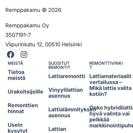
Remppakamu © 2026
Remppakamu Oy
3507191-7
Viipurinkatu 12, 00510 Helsinki
MEISTÄ
SUOSITUT
REMONTTIVINKI
REMONTIT
T
Tietoa
Lattiaremontti
Lattiamateriaalit
meistä
vertailussa –
Mikä lattia valita
Vinyylilattian
Urakoitsijoille
kotiin?
asennus
Remonttien
Onko hybridilatti
Lattialämmityksen
hinnat
hyvä valinta vai
asennus
pelkkää
Usein
markkinointipuh
Lattian
kysytyt