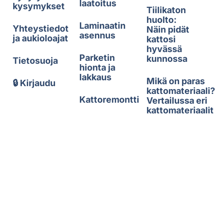
laatoitus
kysymykset
Tiilikaton
huolto:
Laminaatin
Yhteystiedot
Näin pidät
asennus
ja aukioloajat
kattosi
hyvässä
Parketin
kunnossa
Tietosuoja
hionta ja
lakkaus
Mikä on paras
🔒 Kirjaudu
kattomateriaali?
Kattoremontti
Vertailussa eri
kattomateriaalit