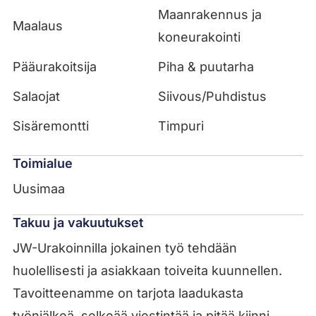
Maanrakennus ja
Maalaus
koneurakointi
Pääurakoitsija
Piha & puutarha
Salaojat
Siivous/Puhdistus
Sisäremontti
Timpuri
Toimialue
Uusimaa
Takuu ja vakuutukset
JW-Urakoinnilla jokainen työ tehdään
huolellisesti ja asiakkaan toiveita kuunnellen.
Tavoitteenamme on tarjota laadukasta
työnjälkeä, selkeää viestintää ja pitää kiinni