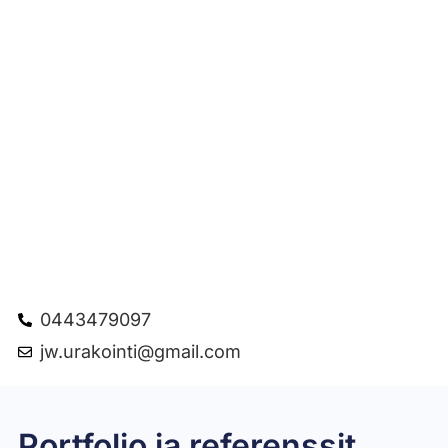
0443479097
jw.urakointi@gmail.com
Portfolio ja referenssit