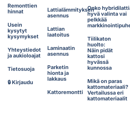
Remonttien
Onko hybridilatti
Lattialämmityksen
hinnat
hyvä valinta vai
asennus
pelkkää
Usein
markkinointipuh
Lattian
kysytyt
laatoitus
kysymykset
Tiilikaton
huolto:
Laminaatin
Yhteystiedot
Näin pidät
asennus
ja aukioloajat
kattosi
hyvässä
Parketin
kunnossa
Tietosuoja
hionta ja
lakkaus
Mikä on paras
🔒 Kirjaudu
kattomateriaali?
Kattoremontti
Vertailussa eri
kattomateriaalit