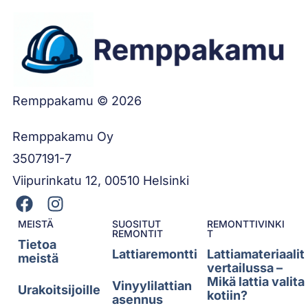
Remppakamu © 2026
Remppakamu Oy
3507191-7
Viipurinkatu 12, 00510 Helsinki
MEISTÄ
SUOSITUT
REMONTTIVINKI
REMONTIT
T
Tietoa
Lattiaremontti
Lattiamateriaalit
meistä
vertailussa –
Mikä lattia valita
Vinyylilattian
Urakoitsijoille
kotiin?
asennus