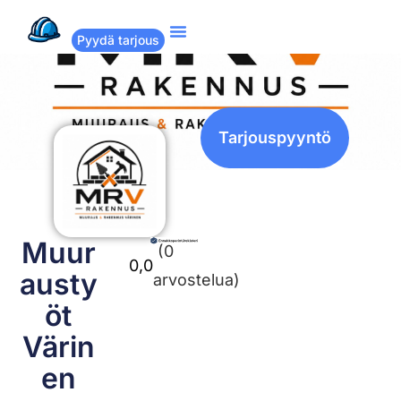
Pyydä tarjous
Suositut remontit
Miten Remppakamu toimii?
Tarjouspyyntö
Muur
(0
0,0
austy
arvostelua)
öt
Värin
en