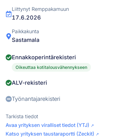
Liittynyt Remppakamuun
17.6.2026
Paikkakunta
Sastamala
Ennakkoperintärekisteri
Oikeuttaa kotitalousvähennykseen
ALV-rekisteri
Työnantajarekisteri
Tarkista tiedot
Avaa yrityksen viralliset tiedot (YTJ)
↗
Katso yrityksen taustaraportti (Zeckit)
↗