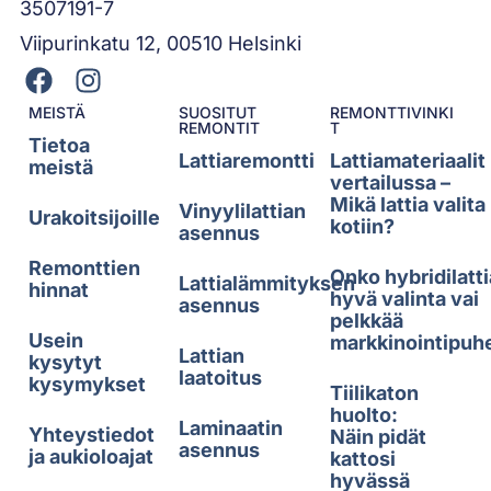
3507191-7
Viipurinkatu 12, 00510 Helsinki
MEISTÄ
SUOSITUT
REMONTTIVINKI
REMONTIT
T
Tietoa
Lattiaremontti
Lattiamateriaalit
meistä
vertailussa –
Mikä lattia valita
Vinyylilattian
Urakoitsijoille
kotiin?
asennus
Remonttien
Onko hybridilatti
Lattialämmityksen
hinnat
hyvä valinta vai
asennus
pelkkää
Usein
markkinointipuh
Lattian
kysytyt
laatoitus
kysymykset
Tiilikaton
huolto:
Laminaatin
Yhteystiedot
Näin pidät
asennus
ja aukioloajat
kattosi
hyvässä