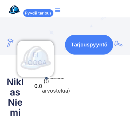
Pyydä tarjous
Suositut remontit
Miten Remppakamu toimii?
Tarjouspyyntö
Nikl
(0
0,0
as
arvostelua)
Nie
mi