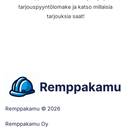
tarjouspyyntölomake ja katso millaisia
tarjouksia saat!
Jätä työilmoitus
Remppakamu © 2026
Remppakamu Oy