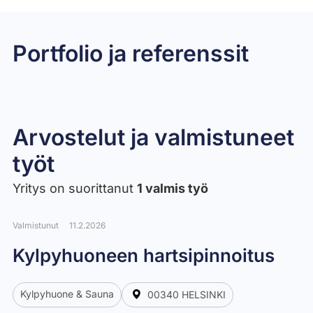
Portfolio ja referenssit
Ravintolan pinnat, Pohjoisesplanadi 37, Helsinki
Pienen vessan mikrosementtiremontti
Kylpyhuoneen remontti
Toteutettuja remontteja 2016-2024
Toteutettuja remontteja 2016-2024
Arvostelut ja valmistuneet
työt​
Yritys on suorittanut
1 valmis työ
Valmistunut
11.2.2026
Kylpyhuoneen hartsipinnoitus
Kylpyhuone & Sauna
00340 HELSINKI