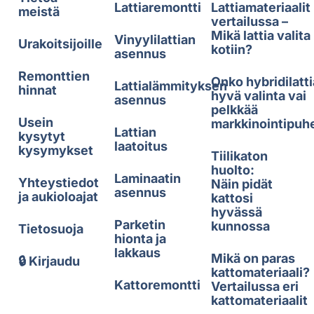
Lattiaremontti
Lattiamateriaalit
meistä
vertailussa –
Mikä lattia valita
Vinyylilattian
Urakoitsijoille
kotiin?
asennus
Remonttien
Onko hybridilatti
Lattialämmityksen
hinnat
hyvä valinta vai
asennus
pelkkää
Usein
markkinointipuh
Lattian
kysytyt
laatoitus
kysymykset
Tiilikaton
huolto:
Laminaatin
Yhteystiedot
Näin pidät
asennus
ja aukioloajat
kattosi
hyvässä
Parketin
kunnossa
Tietosuoja
hionta ja
lakkaus
Mikä on paras
🔒 Kirjaudu
kattomateriaali?
Kattoremontti
Vertailussa eri
kattomateriaalit