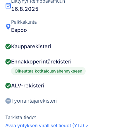
Liittynyt Remppakamuun
16.8.2025
Paikkakunta
Espoo
Kaupparekisteri
Ennakkoperintärekisteri
Oikeuttaa kotitalousvähennykseen
ALV-rekisteri
Työnantajarekisteri
Tarkista tiedot
Avaa yrityksen viralliset tiedot (YTJ)
↗