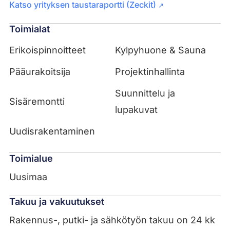
Katso yrityksen taustaraportti (Zeckit)
↗
Toimialat
Erikoispinnoitteet
Kylpyhuone & Sauna
Pääurakoitsija
Projektinhallinta
Suunnittelu ja
Sisäremontti
lupakuvat
Uudisrakentaminen
Toimialue
Uusimaa
Takuu ja vakuutukset
Rakennus-, putki- ja sähkötyön takuu on 24 kk