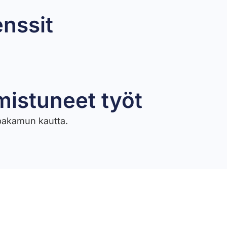
enssit
mistuneet työt​
ppakamun kautta.