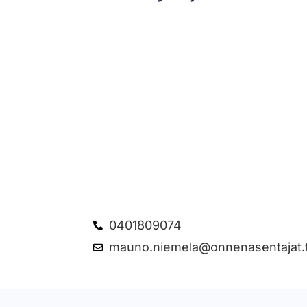
0401809074
mauno.niemela@onnenasentajat.f