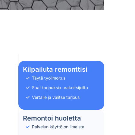
Kilpailuta remonttisi
Täytä työilmoitus
Saat tarjouksia urakoitsijoilta
Vertaile ja valitse tarjous
Remontoi huoletta
Palvelun käyttö on ilmaista