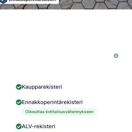
Kaupparekisteri
Ennakkoperintärekisteri
Oikeuttaa kotitalousvähennykseen
ALV-rekisteri