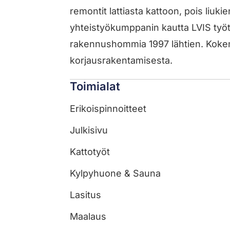
remontit lattiasta kattoon, pois liuk
yhteistyökumppanin kautta LVIS työt.
rakennushommia 1997 lähtien. Koke
korjausrakentamisesta.
Toimialat
Erikoispinnoitteet
Julkisivu
Kattotyöt
Kylpyhuone & Sauna
Lasitus
Maalaus