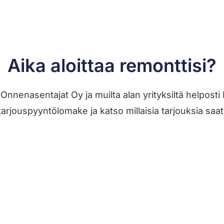
Aika aloittaa remonttisi?
ä Onnenasentajat Oy ja muilta alan yrityksiltä helpos
tarjouspyyntölomake ja katso millaisia tarjouksia saat
Jätä työilmoitus