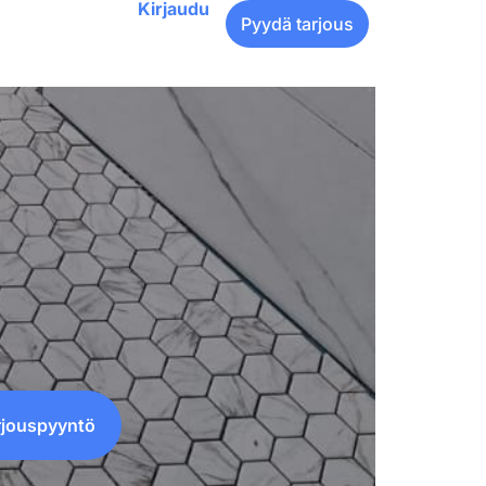
Kirjaudu
Pyydä tarjous
rjouspyyntö