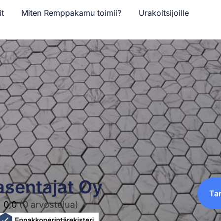
it
Miten Remppakamu toimii?
Urakoitsijoille
sentajat Oy
Ta
0,0
(0 arvostelua)