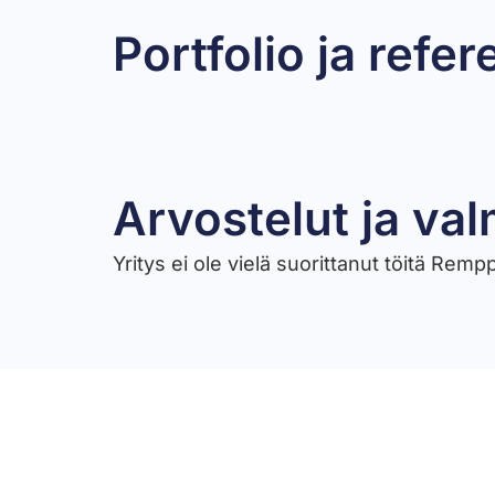
Portfolio ja refer
Omakotitalon remontti
Arvostelut ja val
Yritys ei ole vielä suorittanut töitä Rem