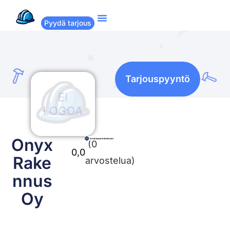
Pyydä tarjous
Suositut remontit
Miten Remppakamu toimii?
Tarjouspyyntö
Onyx
(0
0,0
Rake
arvostelua)
nnus
Oy