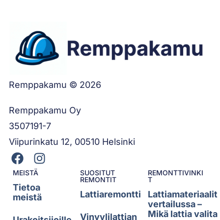
Remppakamu © 2026
Remppakamu Oy
3507191-7
Viipurinkatu 12, 00510 Helsinki
MEISTÄ
SUOSITUT
REMONTTIVINKI
REMONTIT
T
Tietoa
Lattiaremontti
Lattiamateriaalit
meistä
vertailussa –
Mikä lattia valita
Vinyylilattian
Urakoitsijoille