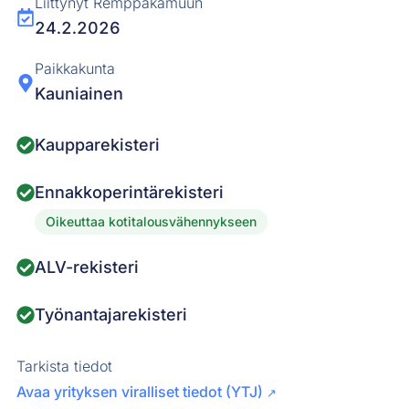
Liittynyt Remppakamuun
24.2.2026
Paikkakunta
Kauniainen
Kaupparekisteri
Ennakkoperintärekisteri
Oikeuttaa kotitalousvähennykseen
ALV-rekisteri
Työnantajarekisteri
Tarkista tiedot
Avaa yrityksen viralliset tiedot (YTJ)
↗