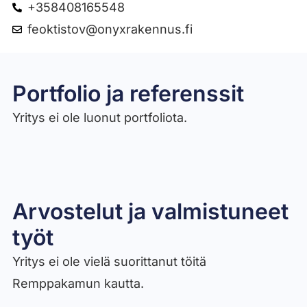
+358408165548
feoktistov@onyxrakennus.fi
Portfolio ja referenssit
Yritys ei ole luonut portfoliota.
Arvostelut ja valmistuneet
työt​
Yritys ei ole vielä suorittanut töitä
Remppakamun kautta.