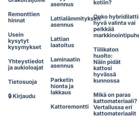
kotiin?
asennus
Remonttien
Onko hybridilatti
Lattialämmityksen
hinnat
hyvä valinta vai
asennus
pelkkää
Usein
markkinointipuh
Lattian
kysytyt
laatoitus
kysymykset
Tiilikaton
huolto:
Laminaatin
Yhteystiedot
Näin pidät
asennus
ja aukioloajat
kattosi
hyvässä
Parketin
kunnossa
Tietosuoja
hionta ja
lakkaus
Mikä on paras
🔒 Kirjaudu
kattomateriaali?
Kattoremontti
Vertailussa eri
kattomateriaalit