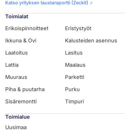
Katso yrityksen taustaraportti (Zeckit)
↗
Toimialat
Erikoispinnoitteet
Eristystyöt
Ikkuna & Ovi
Kalusteiden asennus
Laatoitus
Lasitus
Lattia
Maalaus
Muuraus
Parketti
Piha & puutarha
Purku
Sisäremontti
Timpuri
Toimialue
Uusimaa