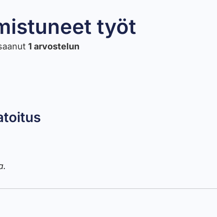
mistuneet työt​
saanut
1 arvostelun
atoitus
a.