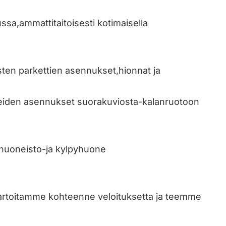
sa,ammattitaitoisesti kotimaisella
sten parkettien asennukset,hionnat ja
yyleiden asennukset suorakuviosta-kalanruotoon
huoneisto-ja kylpyhuone
in kartoitamme kohteenne veloituksetta ja teemme