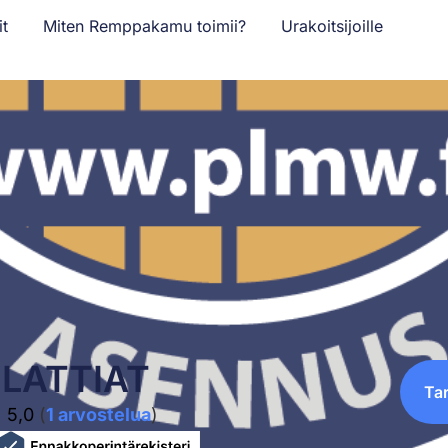
it
Miten Remppakamu toimii?
Urakoitsijoille
LATTIAT
Ta
5,0
(
1 arvostelua
)