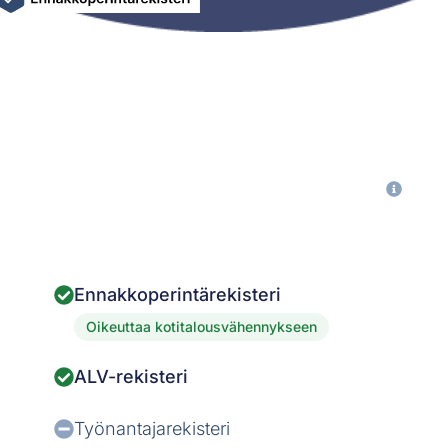
Ennakkoperintärekisteri
Oikeuttaa kotitalousvähennykseen
ALV-rekisteri
Työnantajarekisteri