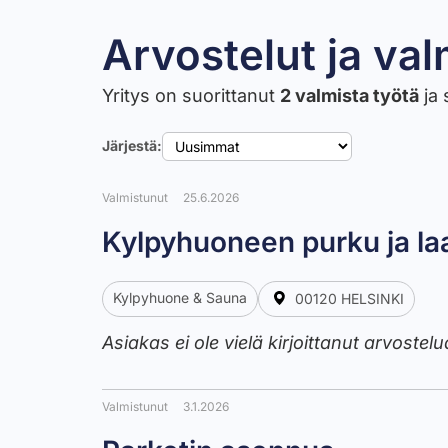
Arvostelut ja val
Yritys on suorittanut
2 valmista työtä
ja 
Järjestä:
Valmistunut
25.6.2026
Kylpyhuoneen purku ja la
Kylpyhuone & Sauna
00120 HELSINKI
Asiakas ei ole vielä kirjoittanut arvostelu
Valmistunut
3.1.2026