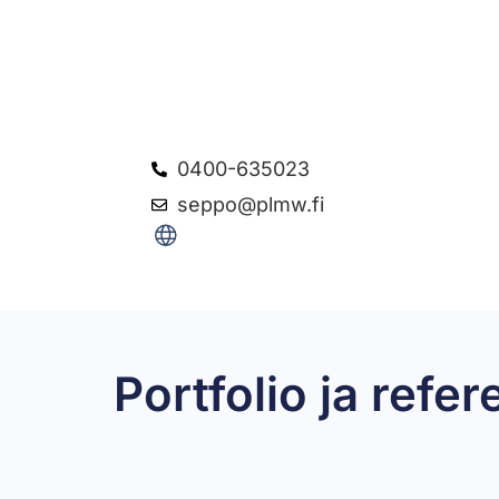
0400-635023
seppo@plmw.fi
Portfolio ja refer
PLMW-esite