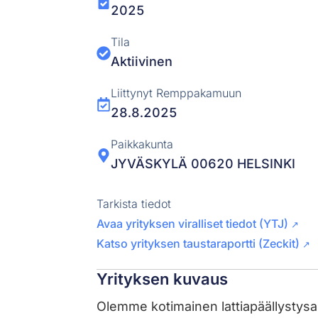
2025
Tila
Aktiivinen
Liittynyt Remppakamuun
28.8.2025
Paikkakunta
JYVÄSKYLÄ 00620 HELSINKI
Tarkista tiedot
Avaa yrityksen viralliset tiedot (YTJ)
↗
Katso yrityksen taustaraportti (Zeckit)
↗
Yrityksen kuvaus
Olemme kotimainen lattiapäällystysal