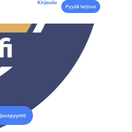
Kirjaudu
Pyydä tarjous
rjouspyyntö