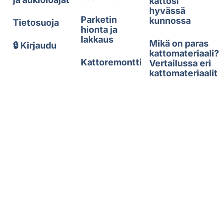
kattosi
hyvässä
Parketin
kunnossa
Tietosuoja
hionta ja
lakkaus
Mikä on paras
🔒 Kirjaudu
kattomateriaali?
Kattoremontti
Vertailussa eri
kattomateriaalit