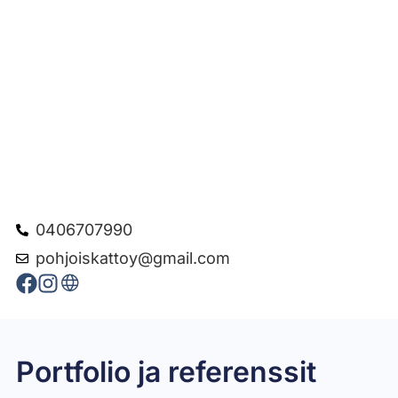
0406707990
pohjoiskattoy@gmail.com
Portfolio ja referenssit
Katto aurinkopaneeleilla
Peltikatto
Rivitalo
Mökki