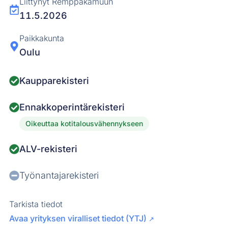
Liittynyt Remppakamuun
11.5.2026
Paikkakunta
Oulu
Kaupparekisteri
Ennakkoperintärekisteri
Oikeuttaa kotitalousvähennykseen
ALV-rekisteri
Työnantajarekisteri
Tarkista tiedot
Avaa yrityksen viralliset tiedot (YTJ)
↗