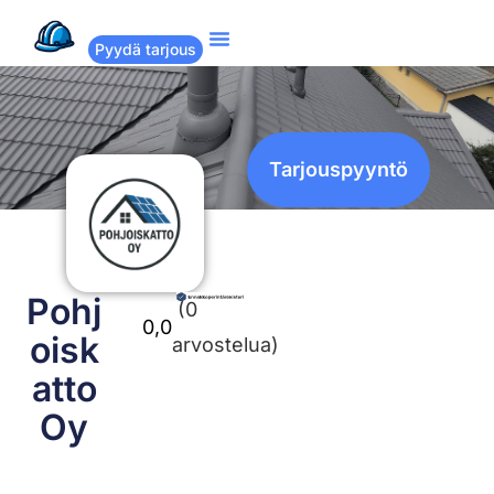
Pyydä tarjous
Suositut remontit
Miten Remppakamu toimii?
Tarjouspyyntö
Pohj
(0
0,0
oisk
arvostelua)
atto
Oy