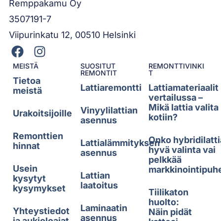
Remppakamu Oy
3507191-7
Viipurinkatu 12, 00510 Helsinki
MEISTÄ
SUOSITUT
REMONTTIVINKI
REMONTIT
T
Tietoa
Lattiaremontti
Lattiamateriaalit
meistä
vertailussa –
Mikä lattia valita
Vinyylilattian
Urakoitsijoille
kotiin?
asennus
Remonttien
Onko hybridilatti
Lattialämmityksen
hinnat
hyvä valinta vai
asennus
pelkkää
Usein
markkinointipuh
Lattian
kysytyt
laatoitus
kysymykset
Tiilikaton
huolto:
Laminaatin
Yhteystiedot
Näin pidät
asennus
ja aukioloajat