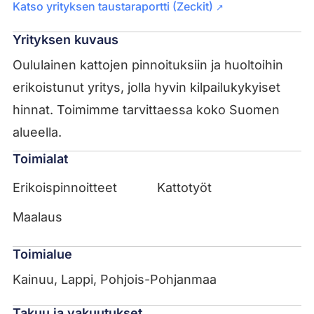
Katso yrityksen taustaraportti (Zeckit)
↗
Yrityksen kuvaus
Oululainen kattojen pinnoituksiin ja huoltoihin
erikoistunut yritys, jolla hyvin kilpailukykyiset
hinnat. Toimimme tarvittaessa koko Suomen
alueella.
Toimialat
Erikoispinnoitteet
Kattotyöt
Maalaus
Toimialue
Kainuu, Lappi, Pohjois-Pohjanmaa
Takuu ja vakuutukset