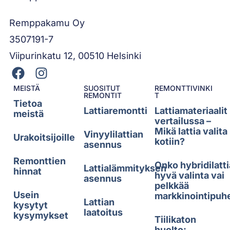
Remppakamu Oy
3507191-7
Viipurinkatu 12, 00510 Helsinki
MEISTÄ
SUOSITUT
REMONTTIVINKI
REMONTIT
T
Tietoa
Lattiaremontti
Lattiamateriaalit
meistä
vertailussa –
Mikä lattia valita
Vinyylilattian
Urakoitsijoille
kotiin?
asennus
Remonttien
Onko hybridilatti
Lattialämmityksen
hinnat
hyvä valinta vai
asennus
pelkkää
Usein
markkinointipuh
Lattian
kysytyt
laatoitus
kysymykset
Tiilikaton
huolto: