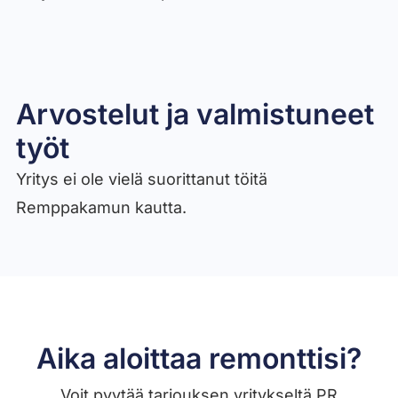
Arvostelut ja valmistuneet
työt​
Yritys ei ole vielä suorittanut töitä
Remppakamun kautta.
Aika aloittaa remonttisi?
Voit pyytää tarjouksen yritykseltä PR