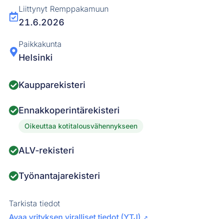
Liittynyt Remppakamuun
21.6.2026
Paikkakunta
Helsinki
Kaupparekisteri
Ennakkoperintärekisteri
Oikeuttaa kotitalousvähennykseen
ALV-rekisteri
Työnantajarekisteri
Tarkista tiedot
Avaa yrityksen viralliset tiedot (YTJ)
↗