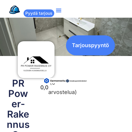
Pyydä tarjous
Suositut remontit
Miten Remppakamu toimii?
Tarjouspyyntö
PR
(0
0,0
Pow
arvostelua)
er-
Rake
nnus