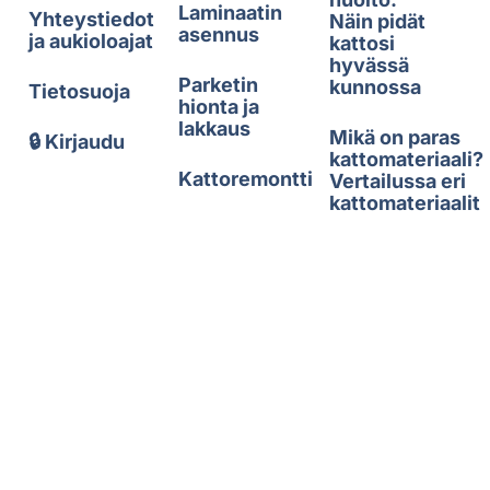
Laminaatin
Yhteystiedot
Näin pidät
asennus
ja aukioloajat
kattosi
hyvässä
Parketin
kunnossa
Tietosuoja
hionta ja
lakkaus
Mikä on paras
🔒 Kirjaudu
kattomateriaali?
Kattoremontti
Vertailussa eri
kattomateriaalit