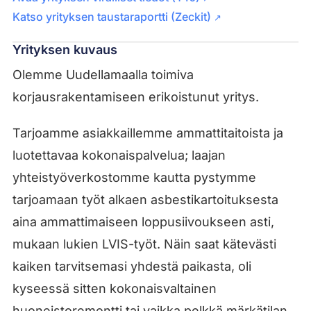
Katso yrityksen taustaraportti (Zeckit)
↗
Yrityksen kuvaus
Olemme Uudellamaalla toimiva
korjausrakentamiseen erikoistunut yritys.
Tarjoamme asiakkaillemme ammattitaitoista ja
luotettavaa kokonaispalvelua; laajan
yhteistyöverkostomme kautta pystymme
tarjoamaan työt alkaen asbestikartoituksesta
aina ammattimaiseen loppusiivoukseen asti,
mukaan lukien LVIS-työt. Näin saat kätevästi
kaiken tarvitsemasi yhdestä paikasta, oli
kyseessä sitten kokonaisvaltainen
huoneistoremontti tai vaikka pelkkä märkätilan