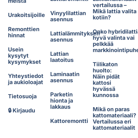
meistä
vertailussa –
Mikä lattia valita
Vinyylilattian
Urakoitsijoille
kotiin?
asennus
Remonttien
Onko hybridilatti
Lattialämmityksen
hinnat
hyvä valinta vai
asennus
pelkkää
Usein
markkinointipuh
Lattian
kysytyt
laatoitus
kysymykset
Tiilikaton
huolto:
Laminaatin
Yhteystiedot
Näin pidät
asennus
ja aukioloajat
kattosi
hyvässä
Parketin
kunnossa
Tietosuoja
hionta ja
lakkaus
Mikä on paras
🔒 Kirjaudu
kattomateriaali?
Kattoremontti
Vertailussa eri
kattomateriaalit