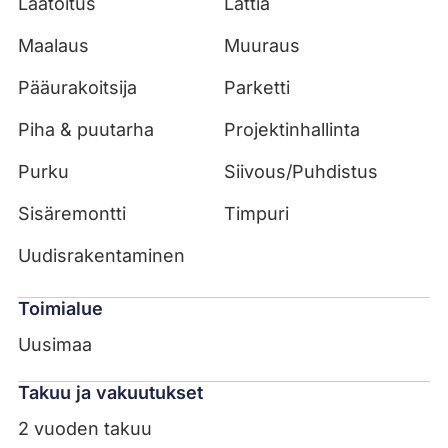
Laatoitus
Lattia
Maalaus
Muuraus
Pääurakoitsija
Parketti
Piha & puutarha
Projektinhallinta
Purku
Siivous/Puhdistus
Sisäremontti
Timpuri
Uudisrakentaminen
Toimialue
Uusimaa
Takuu ja vakuutukset
2 vuoden takuu