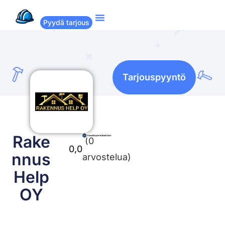
Pyydä tarjous
Suositut remontit
Miten Remppakamu toimii?
Tarjouspyyntö
Rake
(0
0,0
nnus
arvostelua)
Help
OY