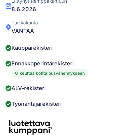
Liittynyt Remppakamuun
8.6.2026
Paikkakunta
VANTAA
Kaupparekisteri
Ennakkoperintärekisteri
Oikeuttaa kotitalousvähennykseen
ALV-rekisteri
Työnantajarekisteri