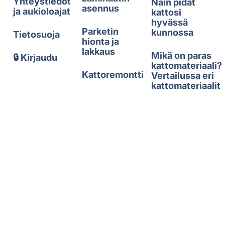
Yhteystiedot
Näin pidät
asennus
ja aukioloajat
kattosi
hyvässä
Parketin
kunnossa
Tietosuoja
hionta ja
lakkaus
Mikä on paras
🔒 Kirjaudu
kattomateriaali?
Kattoremontti
Vertailussa eri
kattomateriaalit