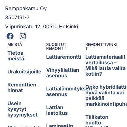
Remppakamu Oy
3507191-7
Viipurinkatu 12, 00510 Helsinki
MEISTÄ
SUOSITUT
REMONTTIVINKI
REMONTIT
T
Tietoa
Lattiaremontti
Lattiamateriaalit
meistä
vertailussa –
Mikä lattia valita
Vinyylilattian
Urakoitsijoille
kotiin?
asennus
Remonttien
Onko hybridilatti
Lattialämmityksen
hinnat
hyvä valinta vai
asennus
pelkkää
Usein
markkinointipuh
Lattian
kysytyt
laatoitus
kysymykset
Tiilikaton
huolto:
Laminaatin