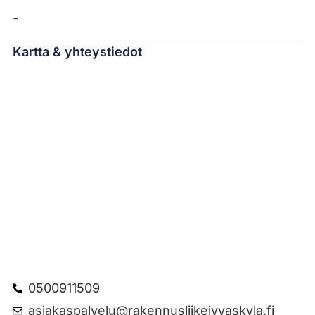
-
Kartta & yhteystiedot
0500911509
asiakaspalvelu@rakennusliikejyvaskyla.fi