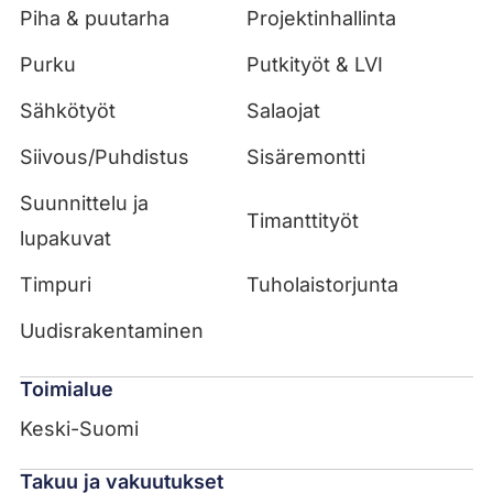
Piha & puutarha
Projektinhallinta
Purku
Putkityöt & LVI
Sähkötyöt
Salaojat
Siivous/Puhdistus
Sisäremontti
Suunnittelu ja
Timanttityöt
lupakuvat
Timpuri
Tuholaistorjunta
Uudisrakentaminen
Toimialue
Keski-Suomi
Takuu ja vakuutukset