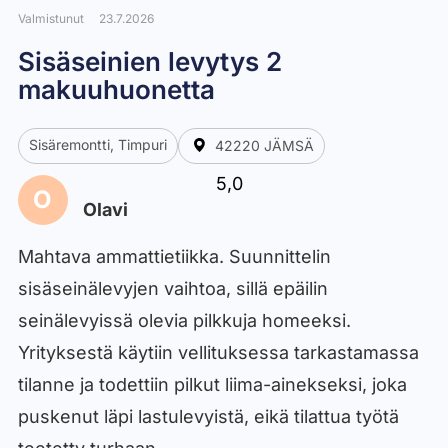
Valmistunut
23.7.2026
Sisäseinien levytys 2
makuuhuonetta
Sisäremontti, Timpuri
42220 JÄMSÄ
5,0
O
Olavi
Mahtava ammattietiikka. Suunnittelin
sisäseinälevyjen vaihtoa, sillä epäilin
seinälevyissä olevia pilkkuja homeeksi.
Yrityksestä käytiin vellituksessa tarkastamassa
tilanne ja todettiin pilkut liima-ainekseksi, joka
puskenut läpi lastulevyistä, eikä tilattua työtä