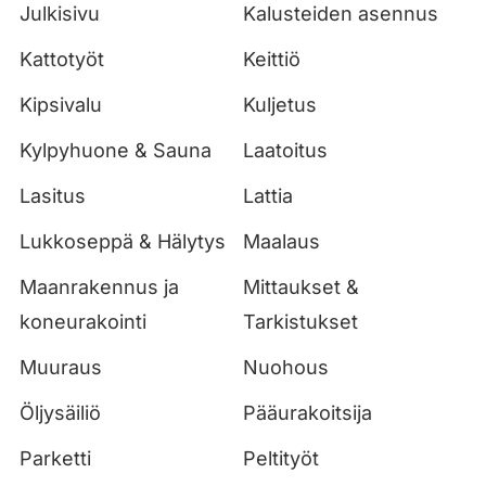
Julkisivu
Kalusteiden asennus
Kattotyöt
Keittiö
Kipsivalu
Kuljetus
Kylpyhuone & Sauna
Laatoitus
Lasitus
Lattia
Lukkoseppä & Hälytys
Maalaus
Maanrakennus ja
Mittaukset &
koneurakointi
Tarkistukset
Muuraus
Nuohous
Öljysäiliö
Pääurakoitsija
Parketti
Peltityöt