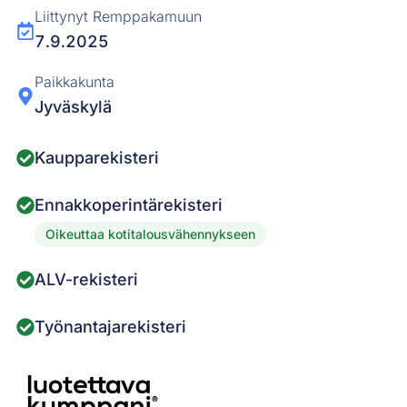
Liittynyt Remppakamuun
7.9.2025
Paikkakunta
Jyväskylä
Kaupparekisteri
Ennakkoperintärekisteri
Oikeuttaa kotitalousvähennykseen
ALV-rekisteri
Työnantajarekisteri