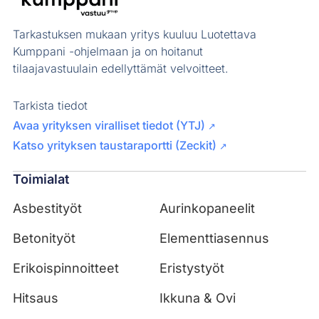
Tarkastuksen mukaan yritys kuuluu Luotettava
Kumppani -ohjelmaan ja on hoitanut
tilaajavastuulain edellyttämät velvoitteet.
Tarkista tiedot
Avaa yrityksen viralliset tiedot (YTJ)
↗
Katso yrityksen taustaraportti (Zeckit)
↗
Toimialat
Asbestityöt
Aurinkopaneelit
Betonityöt
Elementtiasennus
Erikoispinnoitteet
Eristystyöt
Hitsaus
Ikkuna & Ovi