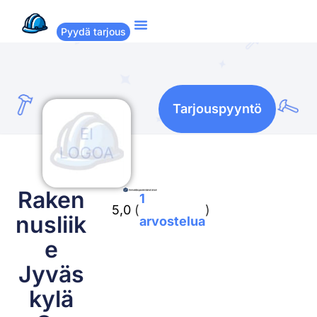
Pyydä tarjous
Suositut remontit
Miten Remppakamu toimii?
Tarjouspyyntö
Raken
1
5,0
(
)
nusliik
arvostelua
e
Jyväs
kylä