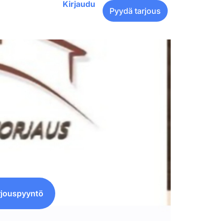
Kirjaudu
Pyydä tarjous
rjouspyyntö