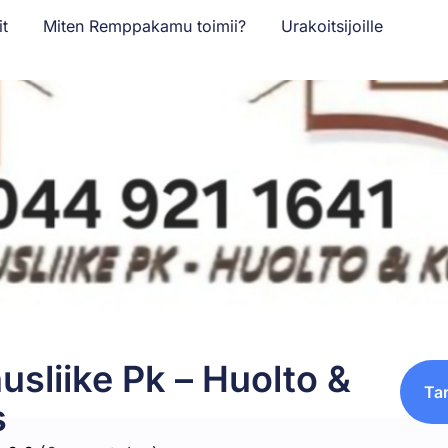
it
Miten Remppakamu toimii?
Urakoitsijoille
sliike Pk – Huolto &
Ta
s