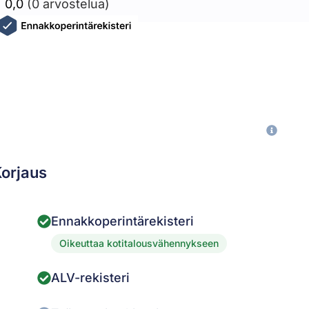
0,0
(0 arvostelua)
Korjaus
Ennakkoperintärekisteri
Oikeuttaa kotitalousvähennykseen
ALV-rekisteri