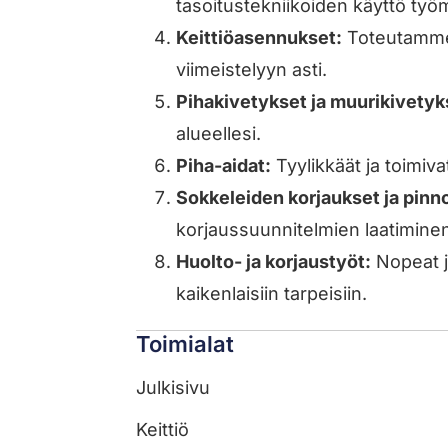
tasoitustekniikoiden käyttö ty
Keittiöasennukset:
Toteutamme 
viimeistelyyn asti.
Pihakivetykset ja muurikivetyk
alueellesi.
Piha-aidat:
Tyylikkäät ja toimivat
Sokkeleiden korjaukset ja pinn
korjaussuunnitelmien laatimine
Huolto- ja korjaustyöt:
Nopeat ja
kaikenlaisiin tarpeisiin.
Toimialat
Julkisivu
Keittiö