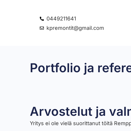
0449211641
kpremontit@gmail.com
Portfolio ja refer
Huoneistoremontti
Arvostelut ja val
Yritys ei ole vielä suorittanut töitä Rem