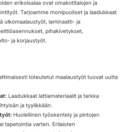
oiden erikoisalaa ovat omakotitalojen ja
ntityöt. Tarjoamme monipuoliset ja laadukkaat
tä ulkomaalaustyöt, laminaatti- ja
keittiöasennukset, pihakivetykset,
to- ja korjaustyöt.
timaisesti toteutetut maalaustyöt tuovat uutta
at:
Laadukkaat lattiamateriaalit ja tarkka
htyisän ja tyylikkään.
styöt:
Huolellinen työskentely ja pintojen
i tapetointia varten. Erilaisten