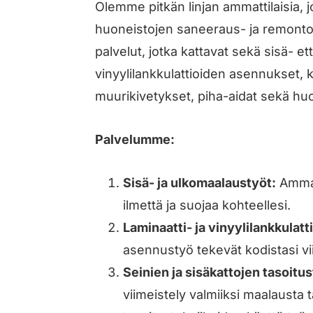
Olemme pitkän linjan ammattilaisia, j
huoneistojen saneeraus- ja remontoi
palvelut, jotka kattavat sekä sisä- et
vinyylilankkulattioiden asennukset, 
muurikivetykset, piha-aidat sekä huol
Palvelumme:
Sisä- ja ulkomaalaustyöt:
Ammat
ilmettä ja suojaa kohteellesi.
Laminaatti- ja vinyylilankkulatti
asennustyö tekevät kodistasi vii
Seinien ja sisäkattojen tasoitu
viimeistely valmiiksi maalausta ta