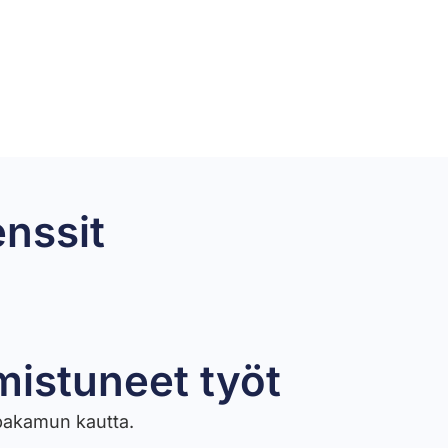
enssit
mistuneet työt​
ppakamun kautta.