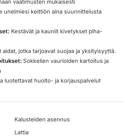
ömaan vaatimusten mukaisesti
unelmiesi keittiön aina suunnittelusta
set:
Kestävät ja kauniit kivetykset piha-
 aidat, jotka tarjoavat suojaa ja yksityisyyttä.
oitukset:
Sokkelien vaurioiden kartoitus ja
n
 luotettavat huolto- ja korjauspalvelut
Kalusteiden asennus
Lattia