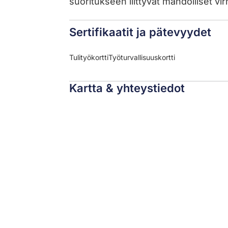
suoritukseen liittyvät mahdolliset vir
Sertifikaatit ja pätevyydet
Tulityökortti
Työturvallisuuskortti
Kartta & yhteystiedot