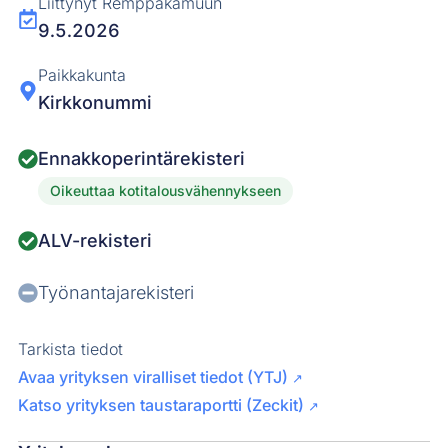
Liittynyt Remppakamuun
9.5.2026
Paikkakunta
Kirkkonummi
Ennakkoperintärekisteri
Oikeuttaa kotitalousvähennykseen
ALV-rekisteri
Työnantajarekisteri
Tarkista tiedot
Avaa yrityksen viralliset tiedot (YTJ)
↗
Katso yrityksen taustaraportti (Zeckit)
↗