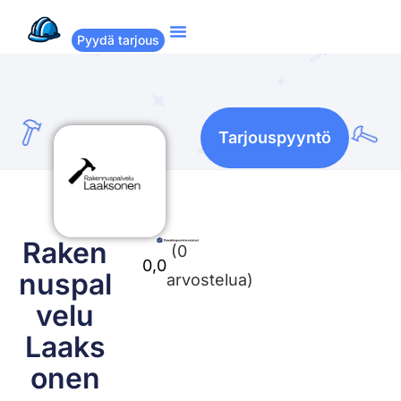
Pyydä tarjous
Suositut remontit
Miten Remppakamu toimii?
Tarjouspyyntö
Raken
(0
0,0
nuspal
arvostelua)
velu
Laaks
onen