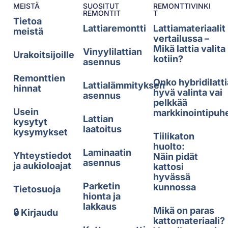
MEISTÄ
SUOSITUT
REMONTTIVINKI
REMONTIT
T
Tietoa
Lattiaremontti
Lattiamateriaalit
meistä
vertailussa –
Mikä lattia valita
Vinyylilattian
Urakoitsijoille
kotiin?
asennus
Remonttien
Onko hybridilatti
Lattialämmityksen
hinnat
hyvä valinta vai
asennus
pelkkää
Usein
markkinointipuh
Lattian
kysytyt
laatoitus
kysymykset
Tiilikaton
huolto:
Laminaatin
Yhteystiedot
Näin pidät
asennus
ja aukioloajat
kattosi
hyvässä
Parketin
kunnossa
Tietosuoja
hionta ja
lakkaus
Mikä on paras
🔒 Kirjaudu
kattomateriaali?