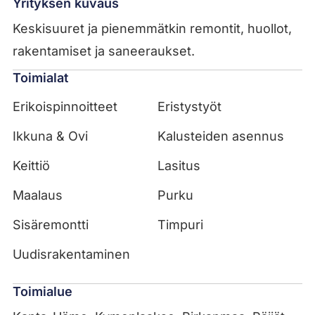
Yrityksen kuvaus
Keskisuuret ja pienemmätkin remontit, huollot,
rakentamiset ja saneeraukset.
Toimialat
Erikoispinnoitteet
Eristystyöt
Ikkuna & Ovi
Kalusteiden asennus
Keittiö
Lasitus
Maalaus
Purku
Sisäremontti
Timpuri
Uudisrakentaminen
Toimialue