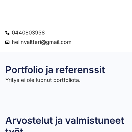
0440803958
helinvaltteri@gmail.com
Portfolio ja referenssit
Yritys ei ole luonut portfoliota.
Arvostelut ja valmistuneet
työt​