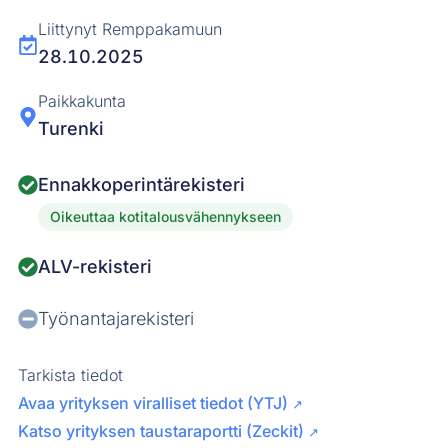
Liittynyt Remppakamuun
28.10.2025
Paikkakunta
Turenki
Ennakkoperintärekisteri
Oikeuttaa kotitalousvähennykseen
ALV-rekisteri
Työnantajarekisteri
Tarkista tiedot
Avaa yrityksen viralliset tiedot (YTJ)
↗
Katso yrityksen taustaraportti (Zeckit)
↗