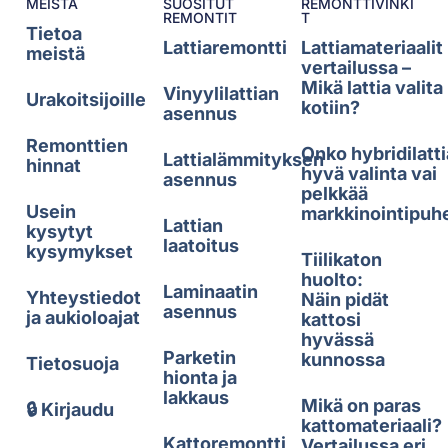
MEISTÄ
SUOSITUT
REMONTTIVINKI
REMONTIT
T
Tietoa
Lattiaremontti
Lattiamateriaalit
meistä
vertailussa –
Mikä lattia valita
Vinyylilattian
Urakoitsijoille
kotiin?
asennus
Remonttien
Onko hybridilatti
Lattialämmityksen
hinnat
hyvä valinta vai
asennus
pelkkää
Usein
markkinointipuh
Lattian
kysytyt
laatoitus
kysymykset
Tiilikaton
huolto:
Laminaatin
Yhteystiedot
Näin pidät
asennus
ja aukioloajat
kattosi
hyvässä
Parketin
kunnossa
Tietosuoja
hionta ja
lakkaus
Mikä on paras
🔒 Kirjaudu
kattomateriaali?
Kattoremontti
Vertailussa eri