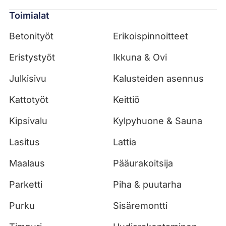
Toimialat
Betonityöt
Erikoispinnoitteet
Eristystyöt
Ikkuna & Ovi
Julkisivu
Kalusteiden asennus
Kattotyöt
Keittiö
Kipsivalu
Kylpyhuone & Sauna
Lasitus
Lattia
Maalaus
Pääurakoitsija
Parketti
Piha & puutarha
Purku
Sisäremontti