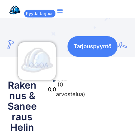
Pyydä tarjous
Suositut remontit
Miten Remppakamu toimii?
Tarjouspyyntö
Raken
(0
0,0
nus &
arvostelua)
Sanee
raus
Helin