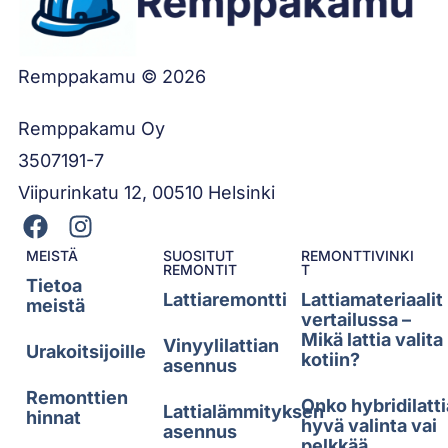
Remppakamu © 2026
Remppakamu Oy
3507191-7
Viipurinkatu 12, 00510 Helsinki
MEISTÄ
SUOSITUT
REMONTTIVINKI
REMONTIT
T
Tietoa
Lattiaremontti
Lattiamateriaalit
meistä
vertailussa –
Mikä lattia valita
Vinyylilattian
Urakoitsijoille
kotiin?
asennus
Remonttien
Onko hybridilatti
Lattialämmityksen
hinnat
hyvä valinta vai
asennus
pelkkää