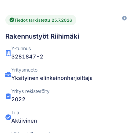
Tiedot tarkistettu 25.7.2026
Rakennustyöt Riihimäki
Y-tunnus
3281847-2
Yritysmuoto
Yksityinen elinkeinonharjoittaja
Yritys rekisteröity
2022
Tila
Aktiivinen