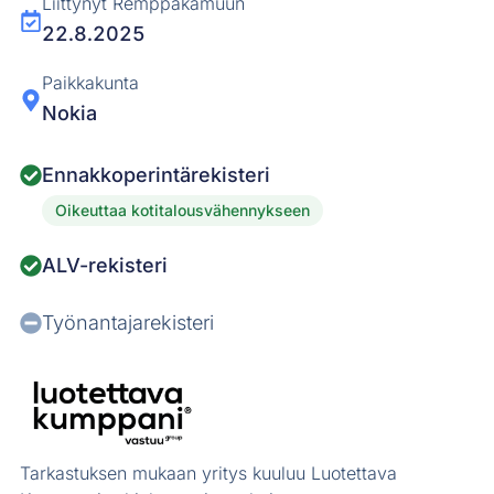
Liittynyt Remppakamuun
22.8.2025
Paikkakunta
Nokia
Ennakkoperintärekisteri
Oikeuttaa kotitalousvähennykseen
ALV-rekisteri
Työnantajarekisteri
Tarkastuksen mukaan yritys kuuluu Luotettava