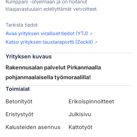
Kumppani -ohjelmaan ja on hoitanut
tilaajavastuulain edellyttämät velvoitteet.
Tarkista tiedot
Avaa yrityksen viralliset tiedot (YTJ)
↗
Katso yrityksen taustaraportti (Zeckit)
↗
Yrityksen kuvaus
Rakennusalan palvelut Pirkanmaalla
pohjanmaalaisella työmoraalilla!
Toimialat
Betonityöt
Erikoispinnoitteet
Eristystyöt
Julkisivu
Kalusteiden asennus
Kattotyöt