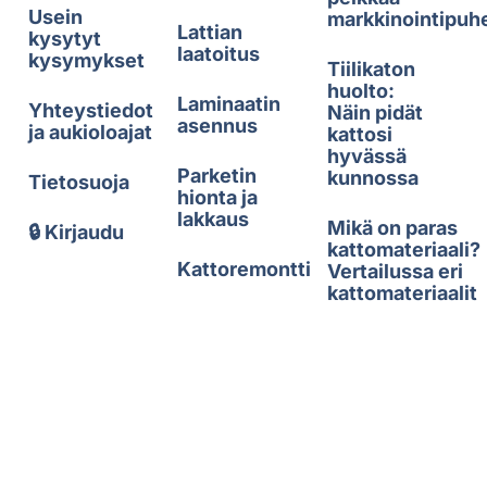
Usein
markkinointipuh
Lattian
kysytyt
laatoitus
kysymykset
Tiilikaton
huolto:
Laminaatin
Yhteystiedot
Näin pidät
asennus
ja aukioloajat
kattosi
hyvässä
Parketin
kunnossa
Tietosuoja
hionta ja
lakkaus
Mikä on paras
🔒 Kirjaudu
kattomateriaali?
Kattoremontti
Vertailussa eri
kattomateriaalit