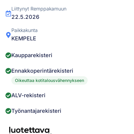
Liittynyt Remppakamuun
22.5.2026
Paikkakunta
KEMPELE
Kaupparekisteri
Ennakkoperintärekisteri
Oikeuttaa kotitalousvähennykseen
ALV-rekisteri
Työnantajarekisteri