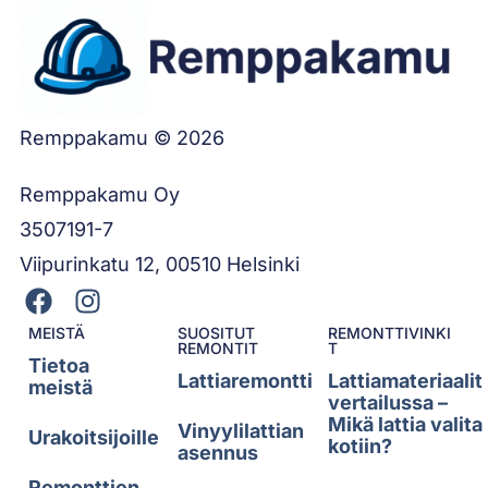
Remppakamu © 2026
Remppakamu Oy
3507191-7
Viipurinkatu 12, 00510 Helsinki
MEISTÄ
SUOSITUT
REMONTTIVINKI
REMONTIT
T
Tietoa
Lattiaremontti
Lattiamateriaalit
meistä
vertailussa –
Mikä lattia valita
Vinyylilattian
Urakoitsijoille
kotiin?
asennus
Remonttien