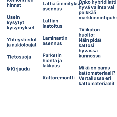
Onko hybridilatti
Lattialämmityksen
hinnat
hyvä valinta vai
asennus
pelkkää
Usein
markkinointipuh
Lattian
kysytyt
laatoitus
kysymykset
Tiilikaton
huolto:
Laminaatin
Yhteystiedot
Näin pidät
asennus
ja aukioloajat
kattosi
hyvässä
Parketin
kunnossa
Tietosuoja
hionta ja
lakkaus
Mikä on paras
🔒 Kirjaudu
kattomateriaali?
Kattoremontti
Vertailussa eri
kattomateriaalit