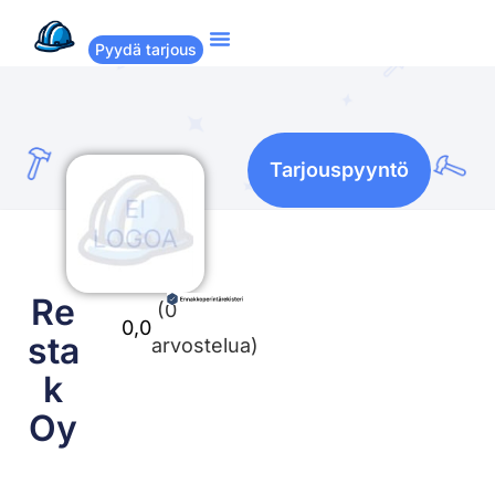
Pyydä tarjous
Suositut remontit
Miten Remppakamu toimii?
Tarjouspyyntö
Re
(0
0,0
sta
arvostelua)
k
Oy