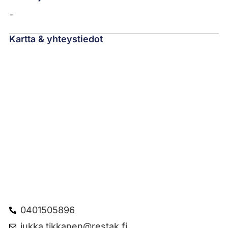
-
Kartta & yhteystiedot
0401505896
jukka.tikkanen@restak.fi