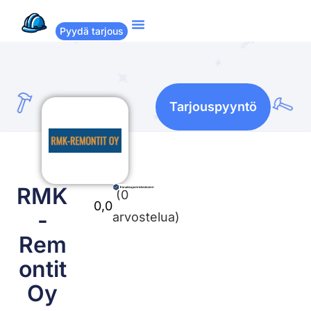
Pyydä tarjous
Suositut remontit
Miten Remppakamu toimii?
Tarjouspyyntö
RMK
(0
0,0
-
arvostelua)
Rem
ontit
Oy