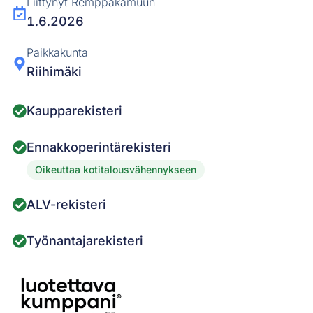
Liittynyt Remppakamuun
1.6.2026
Paikkakunta
Riihimäki
Kaupparekisteri
Ennakkoperintärekisteri
Oikeuttaa kotitalousvähennykseen
ALV-rekisteri
Työnantajarekisteri