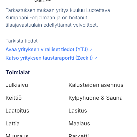
Tarkastuksen mukaan yritys kuuluu Luotettava
Kumppani -ohjelmaan ja on hoitanut
tilaajavastuulain edellyttämät velvoitteet.
Tarkista tiedot
Avaa yrityksen viralliset tiedot (YTJ)
↗
Katso yrityksen taustaraportti (Zeckit)
↗
Toimialat
Julkisivu
Kalusteiden asennus
Keittiö
Kylpyhuone & Sauna
Laatoitus
Lasitus
Lattia
Maalaus
Muuraus
Parketti