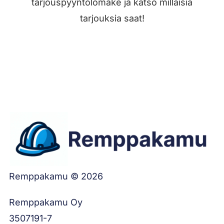
tarjouspyyntölomake ja katso millaisia
tarjouksia saat!
Jätä työilmoitus
Remppakamu © 2026
Remppakamu Oy
3507191-7