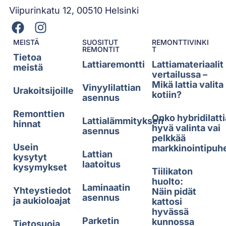
Viipurinkatu 12, 00510 Helsinki
MEISTÄ
SUOSITUT
REMONTTIVINKI
REMONTIT
T
Tietoa
Lattiaremontti
Lattiamateriaalit
meistä
vertailussa –
Mikä lattia valita
Vinyylilattian
Urakoitsijoille
kotiin?
asennus
Remonttien
Onko hybridilatti
Lattialämmityksen
hinnat
hyvä valinta vai
asennus
pelkkää
Usein
markkinointipuh
Lattian
kysytyt
laatoitus
kysymykset
Tiilikaton
huolto:
Laminaatin
Yhteystiedot
Näin pidät
asennus
ja aukioloajat
kattosi
hyvässä
Parketin
kunnossa
Tietosuoja