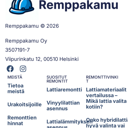
Remppakamu © 2026
Remppakamu Oy
3507191-7
Viipurinkatu 12, 00510 Helsinki
MEISTÄ
SUOSITUT
REMONTTIVINKI
REMONTIT
T
Tietoa
Lattiaremontti
Lattiamateriaalit
meistä
vertailussa –
Mikä lattia valita
Vinyylilattian
Urakoitsijoille
kotiin?
asennus
Remonttien
Onko hybridilatti
Lattialämmityksen
hinnat
hyvä valinta vai
asennus