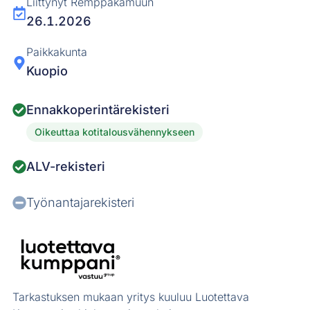
Liittynyt Remppakamuun
26.1.2026
Paikkakunta
Kuopio
Ennakkoperintärekisteri
Oikeuttaa kotitalousvähennykseen
ALV-rekisteri
Työnantajarekisteri
Tarkastuksen mukaan yritys kuuluu Luotettava