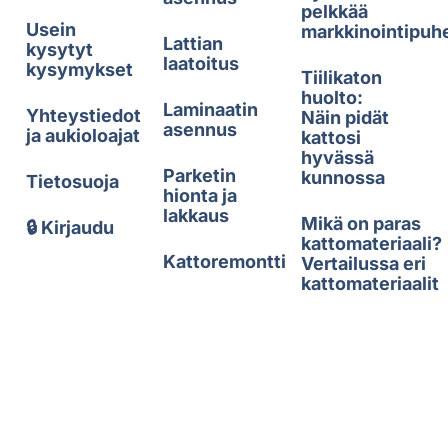
pelkkää
Usein
markkinointipuh
Lattian
kysytyt
laatoitus
kysymykset
Tiilikaton
huolto:
Laminaatin
Yhteystiedot
Näin pidät
asennus
ja aukioloajat
kattosi
hyvässä
Parketin
kunnossa
Tietosuoja
hionta ja
lakkaus
Mikä on paras
🔒 Kirjaudu
kattomateriaali?
Kattoremontti
Vertailussa eri
kattomateriaalit