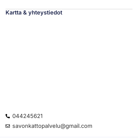
Kartta & yhteystiedot
044245621
savonkattopalvelu@gmail.com