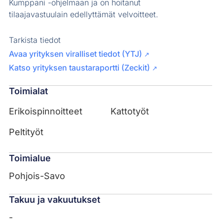
Kumppani -ohjelmaan ja on hoitanut
tilaajavastuulain edellyttämät velvoitteet.
Tarkista tiedot
Avaa yrityksen viralliset tiedot (YTJ)
↗
Katso yrityksen taustaraportti (Zeckit)
↗
Toimialat
Erikoispinnoitteet
Kattotyöt
Peltityöt
Toimialue
Pohjois-Savo
Takuu ja vakuutukset
-