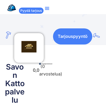
Pyydä tarjous
Suositut remontit
Miten Remppakamu toimii?
Tarjouspyyntö
Savo
(0
0,0
n
arvostelua)
Katto
palve
lu