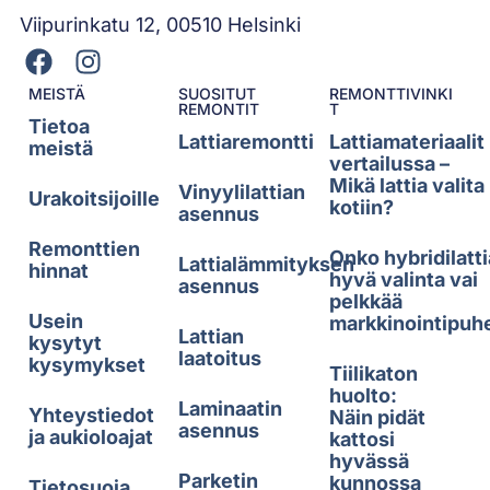
Viipurinkatu 12, 00510 Helsinki
MEISTÄ
SUOSITUT
REMONTTIVINKI
REMONTIT
T
Tietoa
Lattiaremontti
Lattiamateriaalit
meistä
vertailussa –
Mikä lattia valita
Vinyylilattian
Urakoitsijoille
kotiin?
asennus
Remonttien
Onko hybridilatti
Lattialämmityksen
hinnat
hyvä valinta vai
asennus
pelkkää
Usein
markkinointipuh
Lattian
kysytyt
laatoitus
kysymykset
Tiilikaton
huolto:
Laminaatin
Yhteystiedot
Näin pidät
asennus
ja aukioloajat
kattosi
hyvässä
Parketin
kunnossa
Tietosuoja