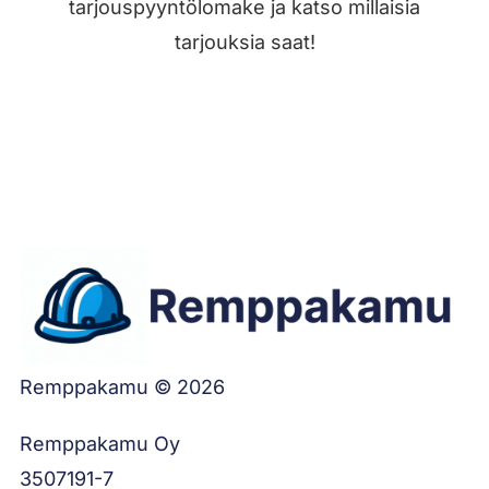
tarjouspyyntölomake ja katso millaisia
tarjouksia saat!
Jätä työilmoitus
Remppakamu © 2026
Remppakamu Oy
3507191-7