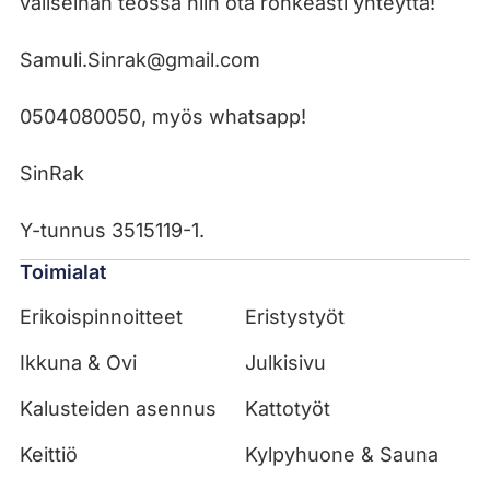
väliseinän teossa niin ota rohkeasti yhteyttä!
Samuli.Sinrak@gmail.com
0504080050, myös whatsapp!
SinRak
Y-tunnus 3515119-1.
Toimialat
Erikoispinnoitteet
Eristystyöt
Ikkuna & Ovi
Julkisivu
Kalusteiden asennus
Kattotyöt
Keittiö
Kylpyhuone & Sauna