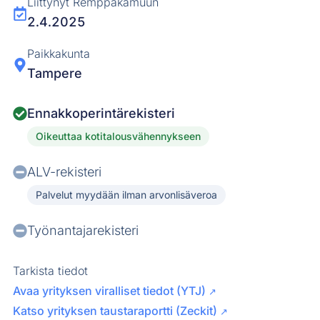
Liittynyt Remppakamuun
2.4.2025
Paikkakunta
Tampere
Ennakkoperintärekisteri
Oikeuttaa kotitalousvähennykseen
ALV-rekisteri
Palvelut myydään ilman arvonlisäveroa
Työnantajarekisteri
Tarkista tiedot
Avaa yrityksen viralliset tiedot (YTJ)
↗
Katso yrityksen taustaraportti (Zeckit)
↗