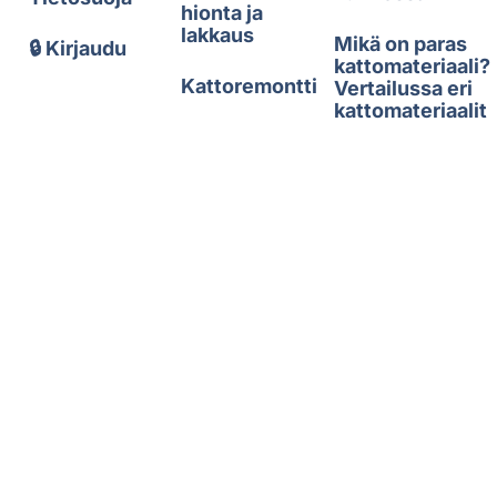
hionta ja
lakkaus
Mikä on paras
🔒 Kirjaudu
kattomateriaali?
Kattoremontti
Vertailussa eri
kattomateriaalit