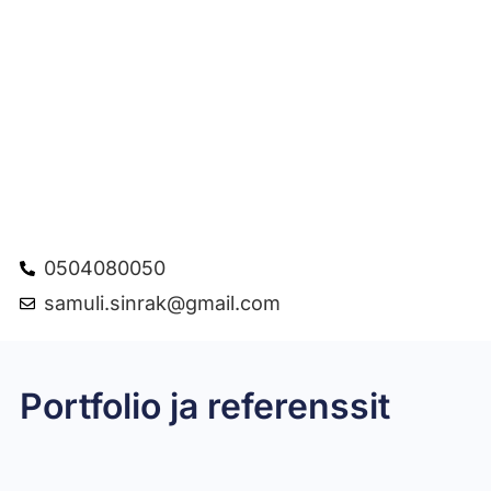
0504080050
samuli.sinrak@gmail.com
Portfolio ja referenssit
Keittiöremontti
Suihkuseinän vaihto
Työhuoneen seinän panelointi
Olohuone
Omakotitalon terassi