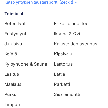
Katso yrityksen taustaraportti (Zeckit)
↗
Toimialat
Betonityöt
Erikoispinnoitteet
Eristystyöt
Ikkuna & Ovi
Julkisivu
Kalusteiden asennus
Keittiö
Kipsivalu
Kylpyhuone & Sauna
Laatoitus
Lasitus
Lattia
Maalaus
Parketti
Purku
Sisäremontti
Timpuri