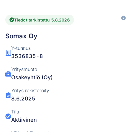
Tiedot tarkistettu 5.8.2026
Somax Oy
Y-tunnus
3536835-8
Yritysmuoto
Osakeyhtiö (Oy)
Yritys rekisteröity
8.6.2025
Tila
Aktiivinen