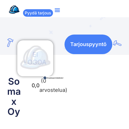
Pyydä tarjous
Suositut remontit
Miten Remppakamu toimii?
Tarjouspyyntö
So
(0
0,0
ma
arvostelua)
x
Oy