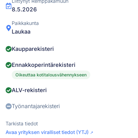
Liittynyt Remppakamuun
8.5.2026
Paikkakunta
Laukaa
Kaupparekisteri
Ennakkoperintärekisteri
Oikeuttaa kotitalousvähennykseen
ALV-rekisteri
Työnantajarekisteri
Tarkista tiedot
Avaa yrityksen viralliset tiedot (YTJ)
↗