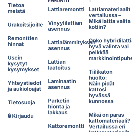
REMONTIT
T
Tietoa
Lattiaremontti
Lattiamateriaalit
meistä
vertailussa –
Mikä lattia valita
Vinyylilattian
Urakoitsijoille
kotiin?
asennus
Remonttien
Onko hybridilatti
Lattialämmityksen
hinnat
hyvä valinta vai
asennus
pelkkää
Usein
markkinointipuh
Lattian
kysytyt
laatoitus
kysymykset
Tiilikaton
huolto:
Laminaatin
Yhteystiedot
Näin pidät
asennus
ja aukioloajat
kattosi
hyvässä
Parketin
kunnossa
Tietosuoja
hionta ja
lakkaus
Mikä on paras
🔒 Kirjaudu
kattomateriaali?
Kattoremontti
Vertailussa eri