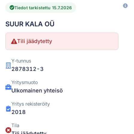
Tiedot tarkistettu 15.7.2026
SUUR KALA OÜ
Tili jäädytetty
Y-tunnus
2878312-3
Yritysmuoto
Ulkomainen yhteisö
Yritys rekisteröity
2018
Tila
Tili jäädytetty