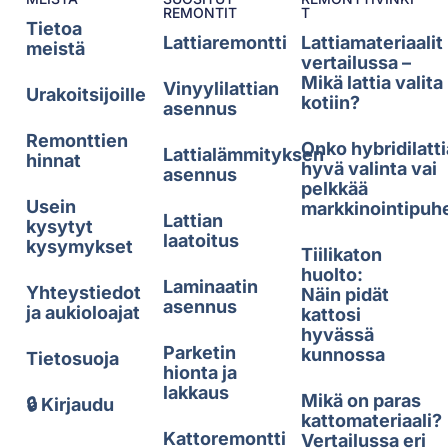
REMONTIT
T
Tietoa
Lattiaremontti
Lattiamateriaalit
meistä
vertailussa –
Mikä lattia valita
Vinyylilattian
Urakoitsijoille
kotiin?
asennus
Remonttien
Onko hybridilatti
Lattialämmityksen
hinnat
hyvä valinta vai
asennus
pelkkää
Usein
markkinointipuh
Lattian
kysytyt
laatoitus
kysymykset
Tiilikaton
huolto:
Laminaatin
Yhteystiedot
Näin pidät
asennus
ja aukioloajat
kattosi
hyvässä
Parketin
kunnossa
Tietosuoja
hionta ja
lakkaus
Mikä on paras
🔒 Kirjaudu
kattomateriaali?
Kattoremontti
Vertailussa eri