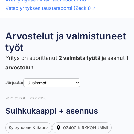
Katso yrityksen taustaraportti (Zeckit)
↗
Arvostelut ja valmistuneet
työt​
Yritys on suorittanut
2 valmista työtä
ja saanut
1
arvostelun
Järjestä:
Valmistunut
26.2.2026
Suihkukaappi + asennus
Kylpyhuone & Sauna
02400 KIRKKONUMMI