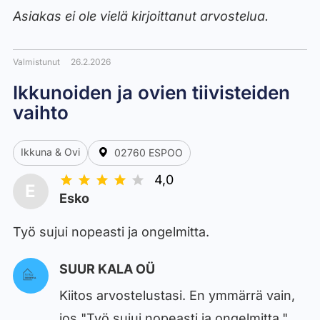
Asiakas ei ole vielä kirjoittanut arvostelua.
Valmistunut
26.2.2026
Ikkunoiden ja ovien tiivisteiden
vaihto
Ikkuna & Ovi
02760 ESPOO
4,0
E
Esko
Työ sujui nopeasti ja ongelmitta.
SUUR KALA OÜ
Kiitos arvostelustasi. En ymmärrä vain,
jos "Työ sujui nopeasti ja ongelmitta."