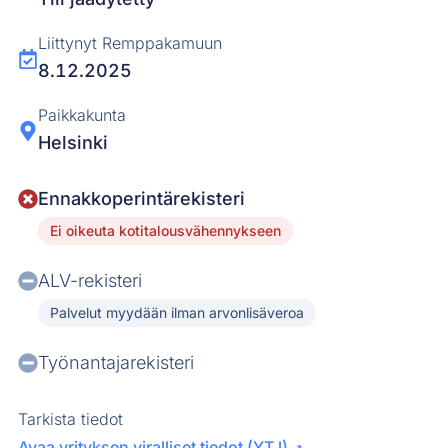
Liittynyt Remppakamuun
8.12.2025
Paikkakunta
Helsinki
Ennakkoperintärekisteri
Ei oikeuta kotitalousvähennykseen
ALV-rekisteri
Palvelut myydään ilman arvonlisäveroa
Työnantajarekisteri
Tarkista tiedot
Avaa yrityksen viralliset tiedot (YTJ)
↗