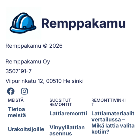
Remppakamu © 2026
Remppakamu Oy
3507191-7
Viipurinkatu 12, 00510 Helsinki
MEISTÄ
SUOSITUT
REMONTTIVINKI
REMONTIT
T
Tietoa
Lattiaremontti
Lattiamateriaalit
meistä
vertailussa –
Mikä lattia valita
Vinyylilattian
Urakoitsijoille
kotiin?
asennus