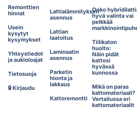
Remonttien
Onko hybridilatti
Lattialämmityksen
hinnat
hyvä valinta vai
asennus
pelkkää
Usein
markkinointipuh
Lattian
kysytyt
laatoitus
kysymykset
Tiilikaton
huolto:
Laminaatin
Yhteystiedot
Näin pidät
asennus
ja aukioloajat
kattosi
hyvässä
Parketin
kunnossa
Tietosuoja
hionta ja
lakkaus
Mikä on paras
🔒 Kirjaudu
kattomateriaali?
Kattoremontti
Vertailussa eri
kattomateriaalit