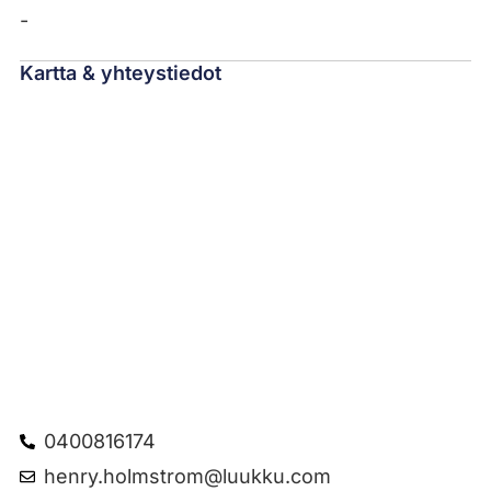
-
Kartta & yhteystiedot
0400816174
henry.holmstrom@luukku.com