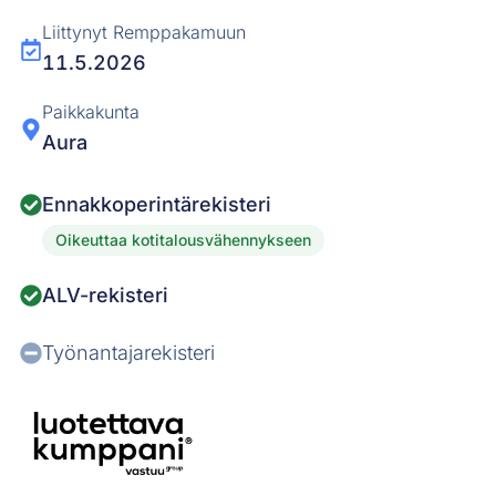
Liittynyt Remppakamuun
11.5.2026
Paikkakunta
Aura
Ennakkoperintärekisteri
Oikeuttaa kotitalousvähennykseen
ALV-rekisteri
Työnantajarekisteri