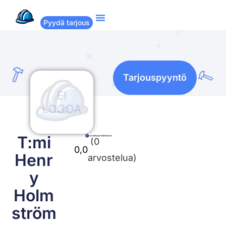
Pyydä tarjous
Suositut remontit
Miten Remppakamu toimii?
Tarjouspyyntö
T:mi
(0
0,0
Henr
arvostelua)
y
Holm
ström