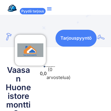
Pyydä tarjous
Suositut remontit
Miten Remppakamu toimii?
Tarjouspyyntö
Vaasa
(0
0,0
n
arvostelua)
Huone
istore
montti