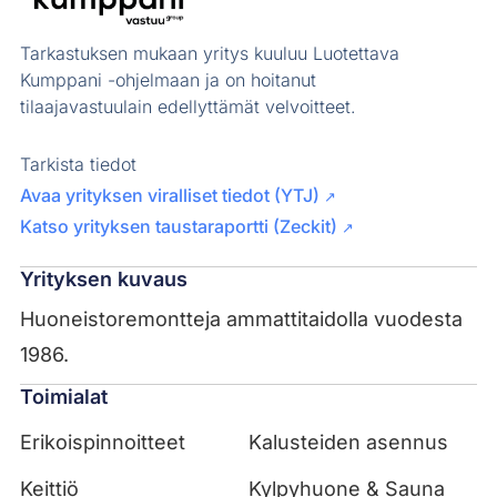
Tarkastuksen mukaan yritys kuuluu Luotettava
Kumppani -ohjelmaan ja on hoitanut
tilaajavastuulain edellyttämät velvoitteet.
Tarkista tiedot
Avaa yrityksen viralliset tiedot (YTJ)
↗
Katso yrityksen taustaraportti (Zeckit)
↗
Yrityksen kuvaus
Huoneistoremontteja ammattitaidolla vuodesta
1986.
Toimialat
Erikoispinnoitteet
Kalusteiden asennus
Keittiö
Kylpyhuone & Sauna