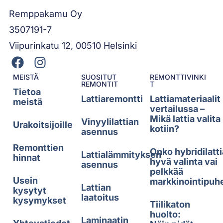
Remppakamu Oy
3507191-7
Viipurinkatu 12, 00510 Helsinki
MEISTÄ
SUOSITUT
REMONTTIVINKI
REMONTIT
T
Tietoa
Lattiaremontti
Lattiamateriaalit
meistä
vertailussa –
Mikä lattia valita
Vinyylilattian
Urakoitsijoille
kotiin?
asennus
Remonttien
Onko hybridilatti
Lattialämmityksen
hinnat
hyvä valinta vai
asennus
pelkkää
Usein
markkinointipuh
Lattian
kysytyt
laatoitus
kysymykset
Tiilikaton
huolto:
Laminaatin