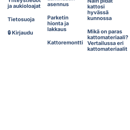
Yhteystiedot
Näin pidät
asennus
ja aukioloajat
kattosi
hyvässä
Parketin
kunnossa
Tietosuoja
hionta ja
lakkaus
Mikä on paras
🔒 Kirjaudu
kattomateriaali?
Kattoremontti
Vertailussa eri
kattomateriaalit