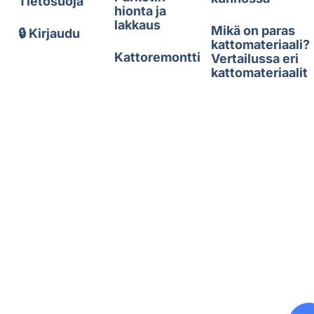
Tietosuoja
hionta ja
lakkaus
Mikä on paras
🔒 Kirjaudu
kattomateriaali?
Kattoremontti
Vertailussa eri
kattomateriaalit