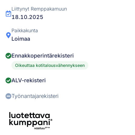
Liittynyt Remppakamuun
18.10.2025
Paikkakunta
Loimaa
Ennakkoperintärekisteri
Oikeuttaa kotitalousvähennykseen
ALV-rekisteri
Työnantajarekisteri