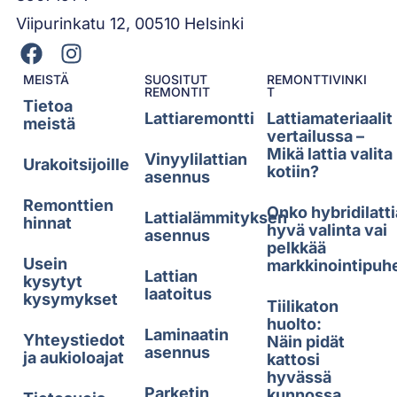
Viipurinkatu 12, 00510 Helsinki
MEISTÄ
SUOSITUT
REMONTTIVINKI
REMONTIT
T
Tietoa
Lattiaremontti
Lattiamateriaalit
meistä
vertailussa –
Mikä lattia valita
Vinyylilattian
Urakoitsijoille
kotiin?
asennus
Remonttien
Onko hybridilatti
Lattialämmityksen
hinnat
hyvä valinta vai
asennus
pelkkää
Usein
markkinointipuh
Lattian
kysytyt
laatoitus
kysymykset
Tiilikaton
huolto:
Laminaatin
Yhteystiedot
Näin pidät
asennus
ja aukioloajat
kattosi
hyvässä
Parketin
kunnossa