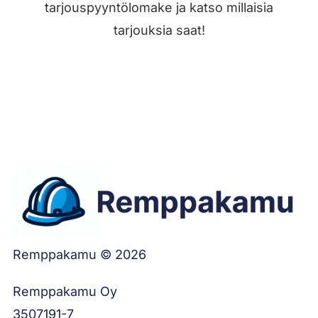
tarjouspyyntölomake ja katso millaisia
tarjouksia saat!
Jätä työilmoitus
Remppakamu © 2026
Remppakamu Oy
3507191-7