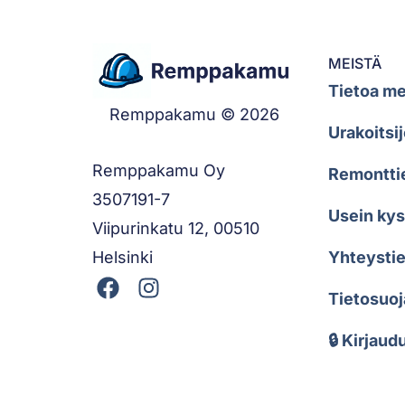
MEISTÄ
Tietoa me
Remppakamu © 2026
Urakoitsij
Remppakamu Oy
Remontti
3507191-7
Usein ky
Viipurinkatu 12, 00510
Helsinki
Yhteystie
Tietosuoj
🔒 Kirjaud