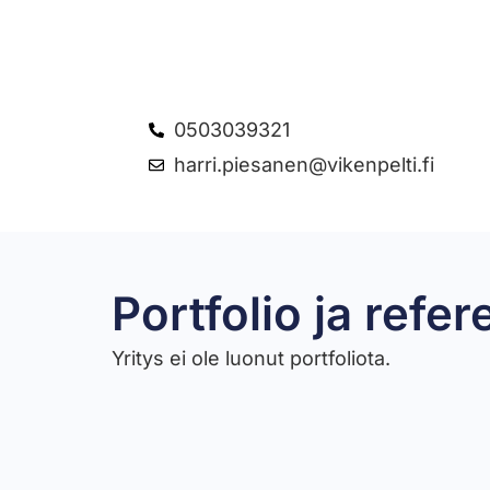
0503039321
harri.piesanen@vikenpelti.fi
Portfolio ja refer
Yritys ei ole luonut portfoliota.