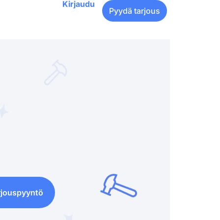
Kirjaudu
Pyydä tarjous
rjouspyyntö