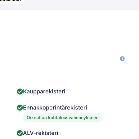
Kaupparekisteri
Ennakkoperintärekisteri
Oikeuttaa kotitalousvähennykseen
ALV-rekisteri