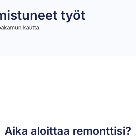
mistuneet työt​
ppakamun kautta.
Aika aloittaa remonttisi?