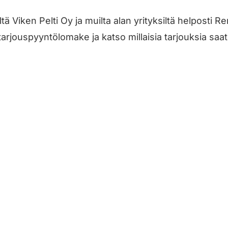
ltä Viken Pelti Oy ja muilta alan yrityksiltä helposti
tarjouspyyntölomake ja katso millaisia tarjouksia saat
Jätä työilmoitus