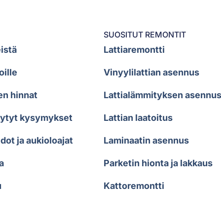
SUOSITUT REMONTIT
istä
Lattiaremontti
oille
Vinyylilattian asennus
en hinnat
Lattialämmityksen asennu
sytyt kysymykset
Lattian laatoitus
dot ja aukioloajat
Laminaatin asennus
a
Parketin hionta ja lakkaus
u
Kattoremontti