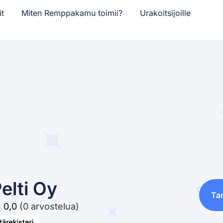
it
Miten Remppakamu toimii?
Urakoitsijoille
elti Oy
Ta
0,0
(0 arvostelua)