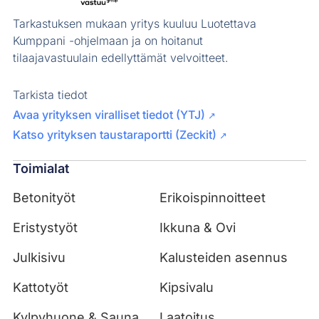
Tarkastuksen mukaan yritys kuuluu Luotettava
Kumppani -ohjelmaan ja on hoitanut
tilaajavastuulain edellyttämät velvoitteet.
Tarkista tiedot
Avaa yrityksen viralliset tiedot (YTJ)
↗
Katso yrityksen taustaraportti (Zeckit)
↗
Toimialat
Betonityöt
Erikoispinnoitteet
Eristystyöt
Ikkuna & Ovi
Julkisivu
Kalusteiden asennus
Kattotyöt
Kipsivalu
Kylpyhuone & Sauna
Laatoitus