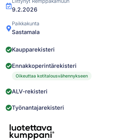
Liittynyt Remppakamuun
9.2.2026
Paikkakunta
Sastamala
Kaupparekisteri
Ennakkoperintärekisteri
Oikeuttaa kotitalousvähennykseen
ALV-rekisteri
Työnantajarekisteri