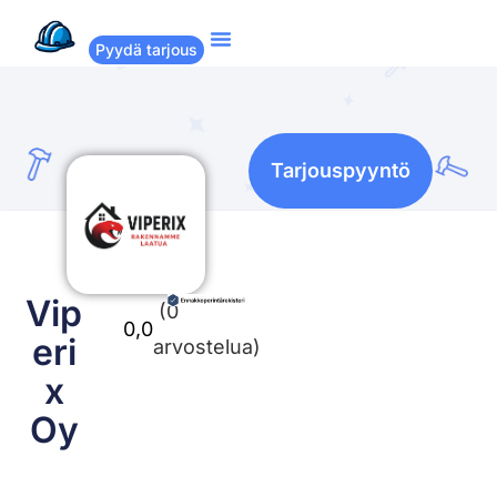
Pyydä tarjous
Suositut remontit
Miten Remppakamu toimii?
Tarjouspyyntö
Vip
(0
0,0
eri
arvostelua)
x
Oy