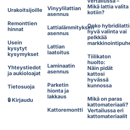
vertailussa –
Mikä lattia valita
Vinyylilattian
Urakoitsijoille
kotiin?
asennus
Remonttien
Onko hybridilatti
Lattialämmityksen
hinnat
hyvä valinta vai
asennus
pelkkää
Usein
markkinointipuh
Lattian
kysytyt
laatoitus
kysymykset
Tiilikaton
huolto:
Laminaatin
Yhteystiedot
Näin pidät
asennus
ja aukioloajat
kattosi
hyvässä
Parketin
kunnossa
Tietosuoja
hionta ja
lakkaus
Mikä on paras
🔒 Kirjaudu
kattomateriaali?
Kattoremontti
Vertailussa eri
kattomateriaalit