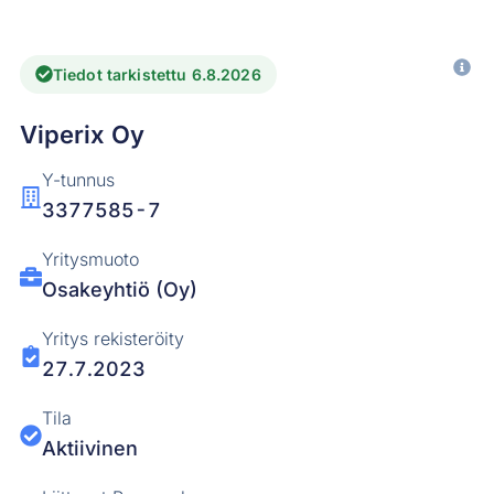
Tiedot tarkistettu 6.8.2026
Viperix Oy
Y-tunnus
3377585-7
Yritysmuoto
Osakeyhtiö (Oy)
Yritys rekisteröity
27.7.2023
Tila
Aktiivinen