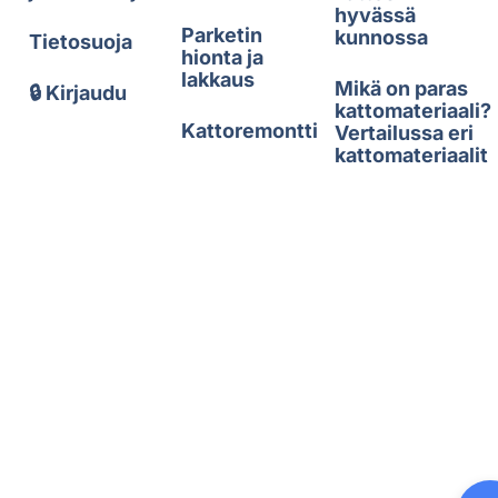
hyvässä
Parketin
kunnossa
Tietosuoja
hionta ja
lakkaus
Mikä on paras
🔒 Kirjaudu
kattomateriaali?
Kattoremontti
Vertailussa eri
kattomateriaalit