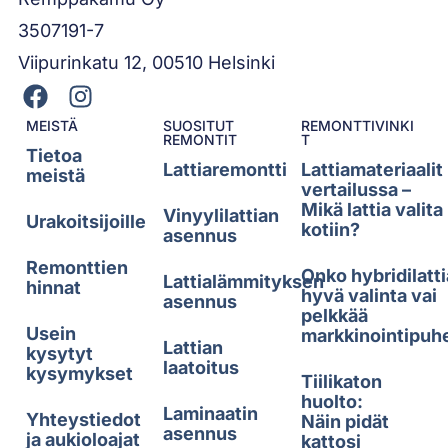
3507191-7
Viipurinkatu 12, 00510 Helsinki
MEISTÄ
SUOSITUT
REMONTTIVINKI
REMONTIT
T
Tietoa
Lattiaremontti
Lattiamateriaalit
meistä
vertailussa –
Mikä lattia valita
Vinyylilattian
Urakoitsijoille
kotiin?
asennus
Remonttien
Onko hybridilatti
Lattialämmityksen
hinnat
hyvä valinta vai
asennus
pelkkää
Usein
markkinointipuh
Lattian
kysytyt
laatoitus
kysymykset
Tiilikaton
huolto:
Laminaatin
Yhteystiedot
Näin pidät
asennus
ja aukioloajat
kattosi