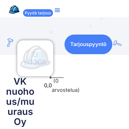
Pyydä tarjous
Suositut remontit
Miten Remppakamu toimii?
Tarjouspyyntö
VK
(0
0,0
nuoho
arvostelua)
us/mu
uraus
Oy