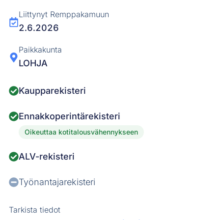
Liittynyt Remppakamuun
2.6.2026
Paikkakunta
LOHJA
Kaupparekisteri
Ennakkoperintärekisteri
Oikeuttaa kotitalousvähennykseen
ALV-rekisteri
Työnantajarekisteri
Tarkista tiedot