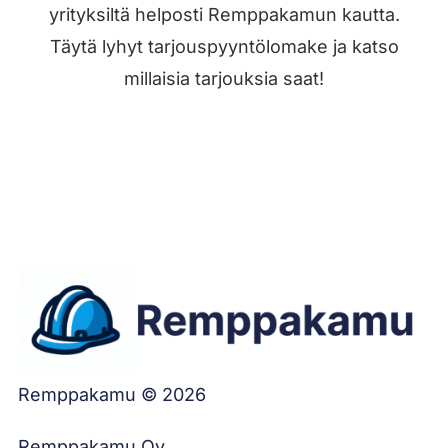
yrityksiltä helposti Remppakamun kautta.
Täytä lyhyt tarjouspyyntölomake ja katso
millaisia tarjouksia saat!
Jätä työilmoitus
Remppakamu © 2026
Remppakamu Oy