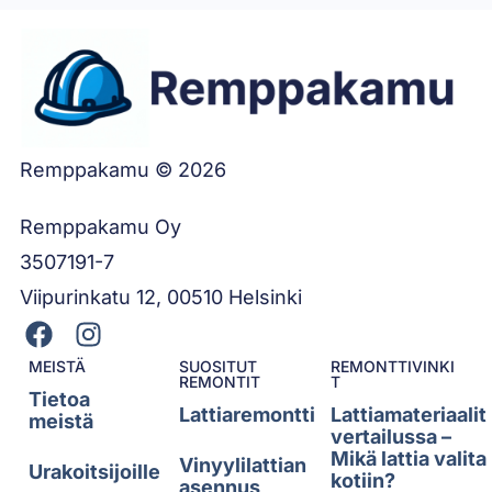
Remppakamu © 2026
Remppakamu Oy
3507191-7
Viipurinkatu 12, 00510 Helsinki
MEISTÄ
SUOSITUT
REMONTTIVINKI
REMONTIT
T
Tietoa
Lattiaremontti
Lattiamateriaalit
meistä
vertailussa –
Mikä lattia valita
Vinyylilattian
Urakoitsijoille
kotiin?
asennus