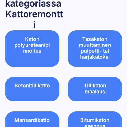
kategoriassa ​
Kattoremontt
i
Katon
Tasakaton
polyuretaanipi
muuttaminen
nnoitus
pulpetti- tai
harjakatoksi
Betonitiilikatto
Tiilikaton
maalaus
Mansardikatto
Bitumikaton
asennus