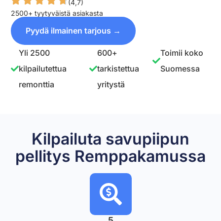
(4,7)
2500+ tyytyväistä asiakasta
Pyydä ilmainen tarjous →
Yli 2500
600+
Toimii koko
kilpailutettua
tarkistettua
Suomessa
remonttia
yritystä
Kilpailuta savupiipun
pellitys Remppakamussa
5