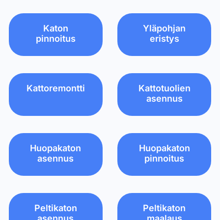
Katon
Yläpohjan
pinnoitus
eristys
Kattoremontti
Kattotuolien
asennus
Huopakaton
Huopakaton
asennus
pinnoitus
Peltikaton
Peltikaton
asennus
maalaus