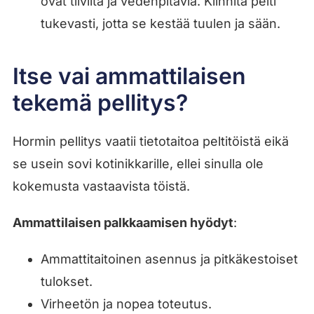
ovat tiiviitä ja vedenpitäviä. Kiinnitä pelti
tukevasti, jotta se kestää tuulen ja sään.
Itse vai ammattilaisen
tekemä pellitys?
Hormin pellitys vaatii tietotaitoa peltitöistä eikä
se usein sovi kotinikkarille, ellei sinulla ole
kokemusta vastaavista töistä.
Ammattilaisen palkkaamisen hyödyt
:
Ammattitaitoinen asennus ja pitkäkestoiset
tulokset.
Virheetön ja nopea toteutus.