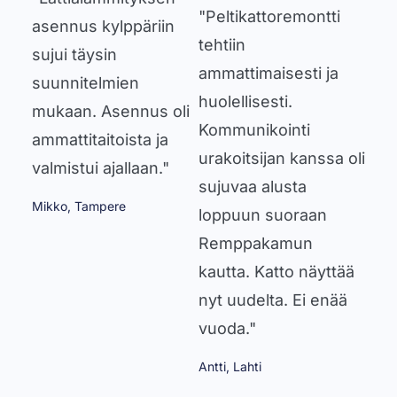
"Peltikattoremontti
asennus kylppäriin
tehtiin
sujui täysin
ammattimaisesti ja
suunnitelmien
huolellisesti.
mukaan. Asennus oli
Kommunikointi
ammattitaitoista ja
urakoitsijan kanssa oli
valmistui ajallaan."
sujuvaa alusta
Mikko, Tampere
loppuun suoraan
Remppakamun
kautta. Katto näyttää
nyt uudelta. Ei enää
vuoda."
Antti, Lahti