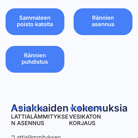
Sammaleen
Rännien
poisto katolta
asennus
Rännien
puhdistus
Asiakkaiden kokemuksia
★
★
★
★
★
★
★
★
★
★
LATTIALÄMMITYKSE
VESIKATON
N ASENNUS
KORJAUS
"Lattialämmityksen