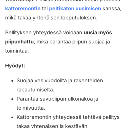
kattoremontin
tai
peltikaton uusimisen
kanssa,
mikä takaa yhtenäisen lopputuloksen.
Pellityksen yhteydessä voidaan
uusia myös
piipunhattu
, mikä parantaa piipun suojaa ja
toimintaa.
Hyödyt:
Suojaa vesivuodoilta ja rakenteiden
rapautumiselta.
Parantaa savupiipun ulkonäköä ja
toimivuutta.
Kattoremontin yhteydessä tehtävä pellitys
takaa yhtenäisen ja kestävän