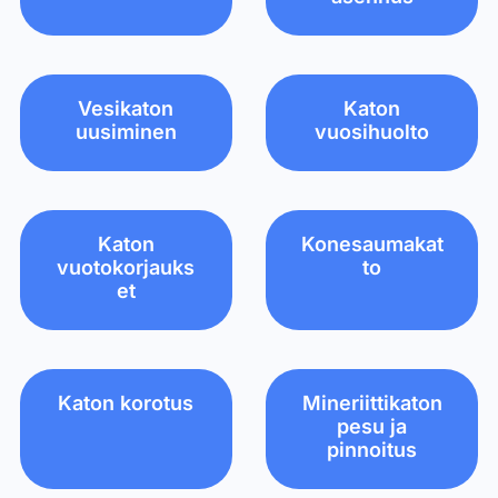
Vesikaton
Katon
uusiminen
vuosihuolto
Katon
Konesaumakat
vuotokorjauks
to
et
Katon korotus
Mineriittikaton
pesu ja
pinnoitus