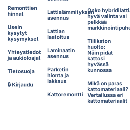
Remonttien
Onko hybridilatti
Lattialämmityksen
hinnat
hyvä valinta vai
asennus
pelkkää
Usein
markkinointipuh
Lattian
kysytyt
laatoitus
kysymykset
Tiilikaton
huolto:
Laminaatin
Yhteystiedot
Näin pidät
asennus
ja aukioloajat
kattosi
hyvässä
Parketin
kunnossa
Tietosuoja
hionta ja
lakkaus
Mikä on paras
🔒 Kirjaudu
kattomateriaali?
Kattoremontti
Vertailussa eri
kattomateriaalit