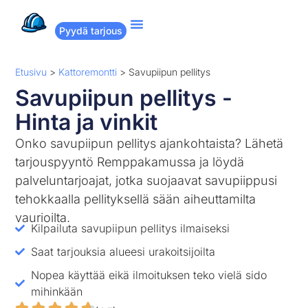
Pyydä tarjous
Suositut remontit
Miten Remppakamu toimii?
Etusivu
>
Kattoremontti
>
Savupiipun pellitys
Savupiipun pellitys -
Hinta ja vinkit
Onko savupiipun pellitys ajankohtaista? Lähetä
tarjouspyyntö Remppakamussa ja löydä
palveluntarjoajat, jotka suojaavat savupiippusi
tehokkaalla pellityksellä sään aiheuttamilta
vaurioilta.
Kilpailuta savupiipun pellitys ilmaiseksi
Saat tarjouksia alueesi urakoitsijoilta
Nopea käyttää eikä ilmoituksen teko vielä sido
mihinkään