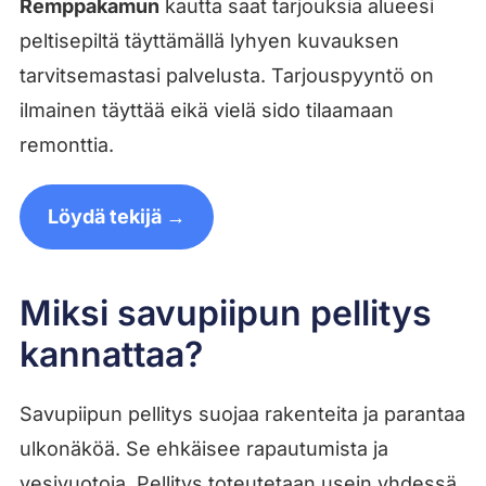
Remppakamun
kautta saat tarjouksia alueesi
peltisepiltä täyttämällä lyhyen kuvauksen
tarvitsemastasi palvelusta. Tarjouspyyntö on
ilmainen täyttää eikä vielä sido tilaamaan
remonttia.
Löydä tekijä →
Miksi savupiipun pellitys
kannattaa?
Savupiipun pellitys suojaa rakenteita ja parantaa
ulkonäköä. Se ehkäisee rapautumista ja
vesivuotoja. Pellitys toteutetaan usein yhdessä