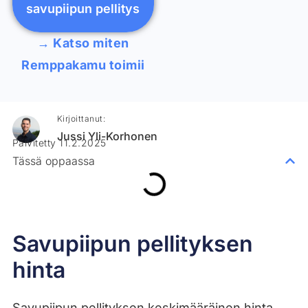
savupiipun pellitys
→ Katso miten
Remppakamu toimii
Kirjoittanut:
Jussi Yli-Korhonen
Päivitetty 11.2.2025
Tässä oppaassa
Savupiipun pellityksen
hinta
Savupiipun pellityksen keskimääräinen hinta