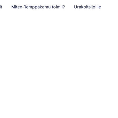
it
Miten Remppakamu toimii?
Urakoitsijoille