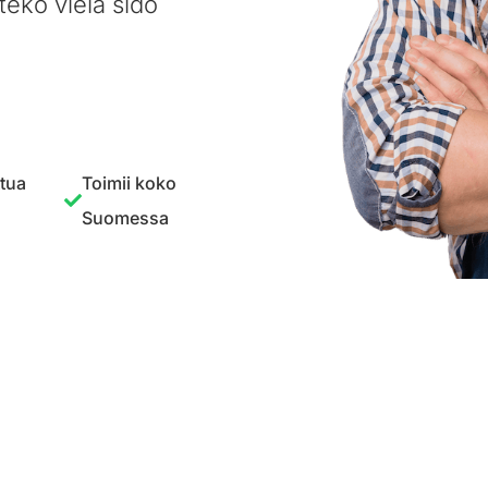
teko vielä sido
ttua
Toimii koko
Suomessa