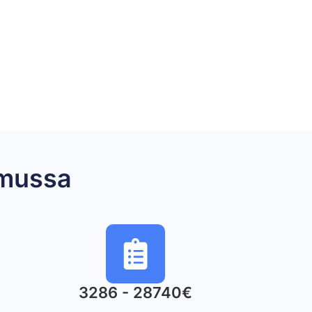
amussa
3286 - 28740€