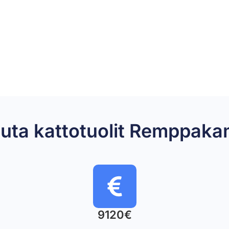
iluta kattotuolit Remppak
9120€