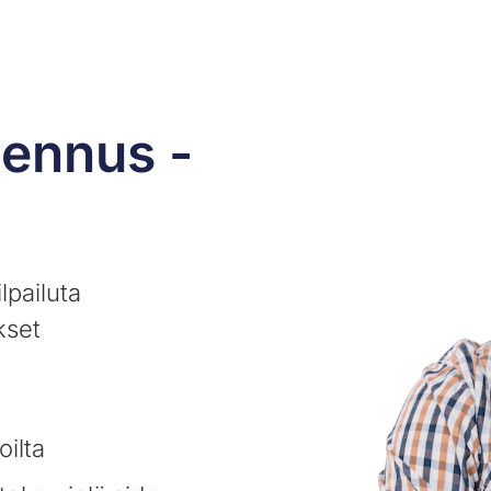
sennus -
lpailuta
kset
oilta