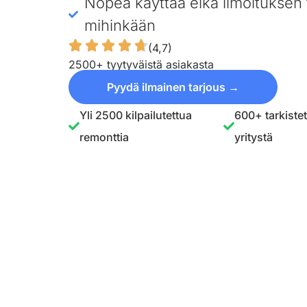
Nopea käyttää eikä ilmoituksen 
mihinkään
(4,7)
2500+ tyytyväistä asiakasta
Pyydä ilmainen tarjous →
Yli 2500 kilpailutettua
600+ tarkiste
remonttia
yritystä