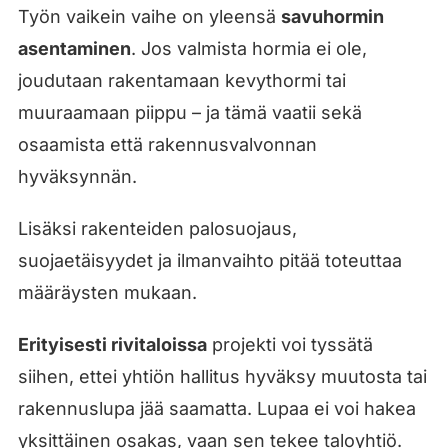
Työn vaikein vaihe on yleensä
savuhormin
asentaminen
. Jos valmista hormia ei ole,
joudutaan rakentamaan kevythormi tai
muuraamaan piippu – ja tämä vaatii sekä
osaamista että rakennusvalvonnan
hyväksynnän.
Lisäksi rakenteiden palosuojaus,
suojaetäisyydet ja ilmanvaihto pitää toteuttaa
määräysten mukaan.
Erityisesti rivitaloissa
projekti voi tyssätä
siihen, ettei yhtiön hallitus hyväksy muutosta tai
rakennuslupa jää saamatta. Lupaa ei voi hakea
yksittäinen osakas, vaan sen tekee taloyhtiö.