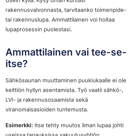
Usein kyllä. Kysy oman kuntasi
rakennusvalvonnasta, tarvitaanko toimenpide-
tai rakennuslupa. Ammattilainen voi hoitaa
lupaprosessin puolestasi.
Ammattilainen vai tee-se-
itse?
Sähkösaunan muuttaminen puukiukaalle ei ole
keittiön hyllyn asentamista. Työ vaatii sähkö-,
LVI- ja rakennusosaamista sekä
viranomaisasioiden tuntemusta.
Esimerkki:
Itse tehty muutos ilman lupaa johti
useissa tapauksissa vakuutusyhtiön