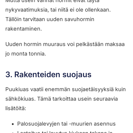
Mutta usein vanhat hormit eivät täytä
nykyvaatimuksia, tai niitä ei ole ollenkaan.
Tällöin tarvitaan uuden savuhormin
rakentaminen.
Uuden hormin muuraus voi pelkästään maksaa
jo monta tonnia.
3. Rakenteiden suojaus
Puukiuas vaatii enemmän suojaetäisyyksiä kuin
sähkökiuas. Tämä tarkoittaa usein seuraavia
lisätöitä:
Palosuojalevyjen tai -muurien asennus