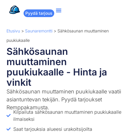
Pyydä tarjous
Suositut remontit
Miten Remppakamu toimii?
Etusivu
>
Saunaremontti
>
Sähkösaunan muuttaminen
puukiukaalle
Sähkösaunan
muuttaminen
puukiukaalle - Hinta ja
vinkit
Sähkösaunan muuttaminen puukiukaalle vaatii
asiantuntevan tekijän. Pyydä tarjoukset
Remppakamusta.
Kilpailuta sähkösaunan muuttaminen puukiukaalle
ilmaiseksi
Saat tarjouksia alueesi urakoitsijoilta