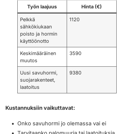
Työn laajuus
Hinta (€)
Pelkkä
1120
sähkökiukaan
poisto ja hormin
käyttöönotto
Keskimääräinen
3590
muutos
Uusi savuhormi,
9380
suojarakenteet,
laatoitus
Kustannuksiin vaikuttavat:
Onko savuhormi jo olemassa vai ei
Tarvitaanko palomuuria tai laatoituksia