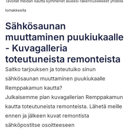
Tavoitat meidän kautta kymmenet alueesi rakennusliikkeet yhdellä
lomakkeella
Sähkösaunan
muuttaminen puukiukaalle
- Kuvagalleria
toteutuneista remonteista
Saitko tarjouksen ja toteutuiko sinun
sähkösaunan muuttaminen puukiukaalle
Remppakamun kautta?
Julkaisemme pian kuvagallerian Remppakamun
kautta toteutuneista remonteista. Lähetä meille
ennen ja jälkeen kuvat remontista
sähköpostitse osoitteeseen