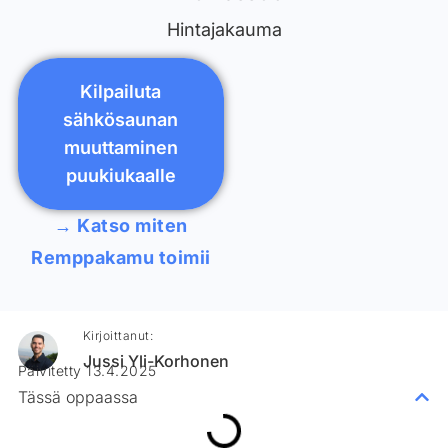
Hintajakauma
Kilpailuta
sähkösaunan
muuttaminen
puukiukaalle
→ Katso miten
Remppakamu toimii
Kirjoittanut:
Jussi Yli-Korhonen
Päivitetty 13.4.2025
Tässä oppaassa