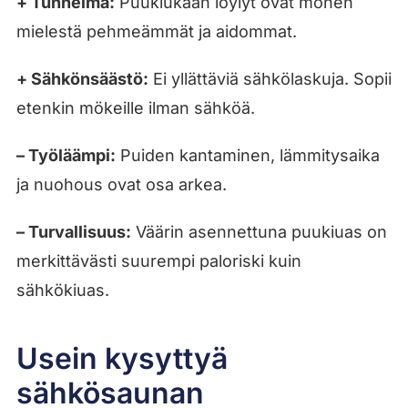
+ Tunnelma:
Puukiukaan löylyt ovat monen
mielestä pehmeämmät ja aidommat.
+ Sähkönsäästö:
Ei yllättäviä sähkölaskuja. Sopii
etenkin mökeille ilman sähköä.
– Työläämpi:
Puiden kantaminen, lämmitysaika
ja nuohous ovat osa arkea.
– Turvallisuus:
Väärin asennettuna puukiuas on
merkittävästi suurempi paloriski kuin
sähkökiuas.
Usein kysyttyä
sähkösaunan