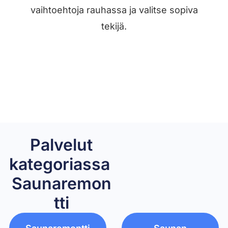
vaihtoehtoja rauhassa ja valitse sopiva
tekijä.
Löydä tekijä →
Palvelut
kategoriassa ​
Saunaremon
tti