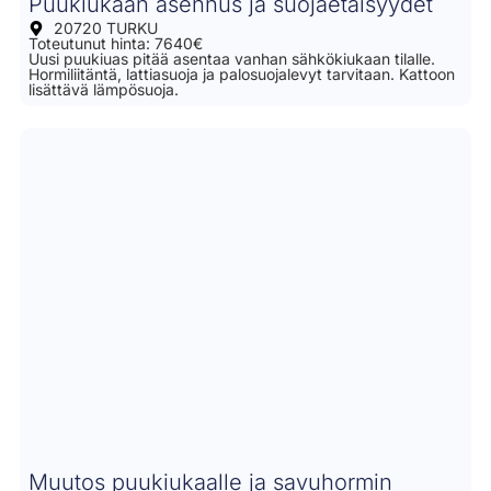
Puukiukaan asennus ja suojaetäisyydet
20720 TURKU
Toteutunut hinta: 7640€
Uusi puukiuas pitää asentaa vanhan sähkökiukaan tilalle.
Hormiliitäntä, lattiasuoja ja palosuojalevyt tarvitaan. Kattoon
lisättävä lämpösuoja.
Muutos puukiukaalle ja savuhormin