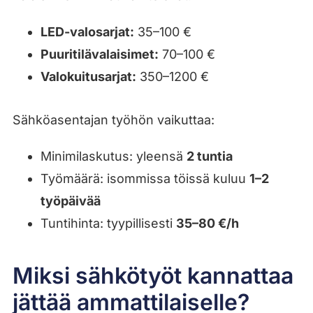
LED-valosarjat:
35–100 €
Puuritilävalaisimet:
70–100 €
Valokuitusarjat:
350–1200 €
Sähköasentajan työhön vaikuttaa:
Minimilaskutus: yleensä
2 tuntia
Työmäärä: isommissa töissä kuluu
1–2
työpäivää
Tuntihinta: tyypillisesti
35–80 €/h
Miksi sähkötyöt kannattaa
jättää ammattilaiselle?