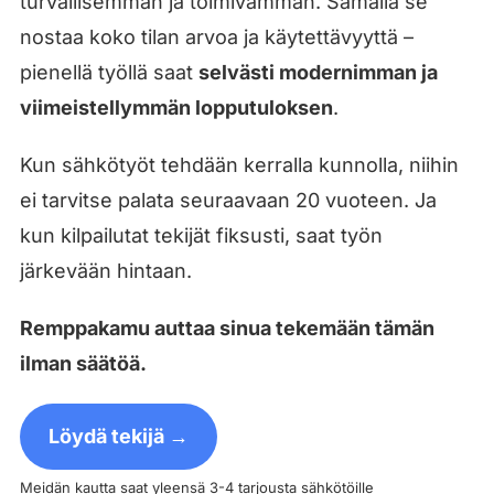
turvallisemman ja toimivamman. Samalla se
nostaa koko tilan arvoa ja käytettävyyttä –
pienellä työllä saat
selvästi modernimman ja
viimeistellymmän lopputuloksen
.
Kun sähkötyöt tehdään kerralla kunnolla, niihin
ei tarvitse palata seuraavaan 20 vuoteen. Ja
kun kilpailutat tekijät fiksusti, saat työn
järkevään hintaan.
Remppakamu auttaa sinua tekemään tämän
ilman säätöä.
Löydä tekijä →
Meidän kautta saat yleensä 3-4 tarjousta sähkötöille