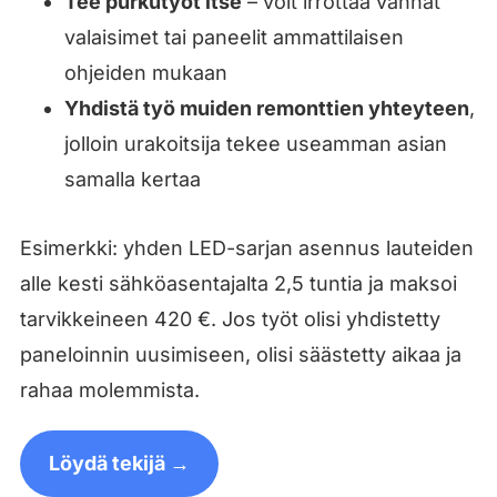
Tee purkutyöt itse
– voit irrottaa vanhat
valaisimet tai paneelit ammattilaisen
ohjeiden mukaan
Yhdistä työ muiden remonttien yhteyteen
,
jolloin urakoitsija tekee useamman asian
samalla kertaa
Esimerkki: yhden LED-sarjan asennus lauteiden
alle kesti sähköasentajalta 2,5 tuntia ja maksoi
tarvikkeineen 420 €. Jos työt olisi yhdistetty
paneloinnin uusimiseen, olisi säästetty aikaa ja
rahaa molemmista.
Löydä tekijä →