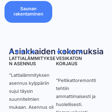
Saunan
rakentaminen
Asiakkaiden kokemuksia
★
★
★
★
★
★
★
★
★
★
LATTIALÄMMITYKSE
VESIKATON
N ASENNUS
KORJAUS
"Lattialämmityksen
"Peltikattoremontti
asennus kylppäriin
tehtiin
sujui täysin
ammattimaisesti ja
suunnitelmien
huolellisesti.
mukaan. Asennus oli