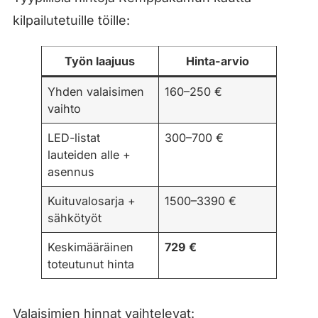
kilpailutetuille töille:
Työn laajuus
Hinta-arvio
Yhden valaisimen
160–250 €
vaihto
LED-listat
300–700 €
lauteiden alle +
asennus
Kuituvalosarja +
1500–3390 €
sähkötyöt
Keskimääräinen
729 €
toteutunut hinta
Valaisimien hinnat vaihtelevat: