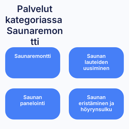
Palvelut
kategoriassa ​
Saunaremon
tti
Saunaremontti
Saunan
lauteiden
uusiminen
Saunan
Saunan
panelointi
eristäminen ja
höyrynsulku