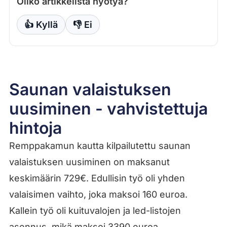
Oliko artikkelista hyötyä?
👍 Kyllä
👎 Ei
Saunan valaistuksen
uusiminen - vahvistettuja
hintoja
Remppakamun kautta kilpailutettu saunan
valaistuksen uusiminen on maksanut
keskimäärin 729€. Edullisin työ oli yhden
valaisimen vaihto, joka maksoi 160 euroa.
Kallein työ oli kuituvalojen ja led-listojen
asennus, mikä maksoi 3390 euroa.