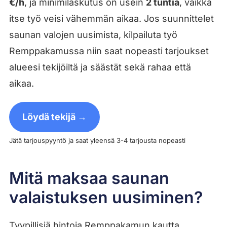
€/h
, ja minimilaskutus on usein
2 tuntia
, vaikka
itse työ veisi vähemmän aikaa. Jos suunnittelet
saunan valojen uusimista, kilpailuta työ
Remppakamussa niin saat nopeasti tarjoukset
alueesi tekijöiltä ja säästät sekä rahaa että
aikaa.
Löydä tekijä →
Jätä tarjouspyyntö ja saat yleensä 3-4 tarjousta nopeasti
Mitä maksaa saunan
valaistuksen uusiminen?
Tyypillisiä hintoja Remppakamun kautta