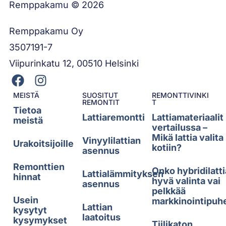
Remppakamu © 2026
Remppakamu Oy
3507191-7
Viipurinkatu 12, 00510 Helsinki
MEISTÄ
SUOSITUT
REMONTTIVINKI
REMONTIT
T
Tietoa
Lattiaremontti
Lattiamateriaalit
meistä
vertailussa –
Mikä lattia valita
Vinyylilattian
Urakoitsijoille
kotiin?
asennus
Remonttien
Onko hybridilatti
Lattialämmityksen
hinnat
hyvä valinta vai
asennus
pelkkää
Usein
markkinointipuh
Lattian
kysytyt
laatoitus
kysymykset
Tiilikaton