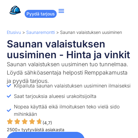
Pyydä tarjous
Suositut remontit
Miten Remppakamu toimii?
Etusivu
>
Saunaremontti
>
Saunan valaistuksen uusiminen
Saunan valaistuksen
uusiminen - Hinta ja vinkit
Saunan valaistuksen uusiminen tuo tunnelmaa.
Löydä sähköasentaja helposti Remppakamusta
ja pyydä tarjous.
Kilpailuta saunan valaistuksen uusiminen ilmaiseksi
Saat tarjouksia alueesi urakoitsijoilta
Nopea käyttää eikä ilmoituksen teko vielä sido
mihinkään
(4,7)
2500+ tyytyväistä asiakasta