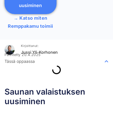
uusiminen
→ Katso miten
Remppakamu toimii
Kirjoittanut:
Jussi Yli-Korhonen
Päivitetty 20.4.2025
Tässä oppaassa
Saunan valaistuksen
uusiminen