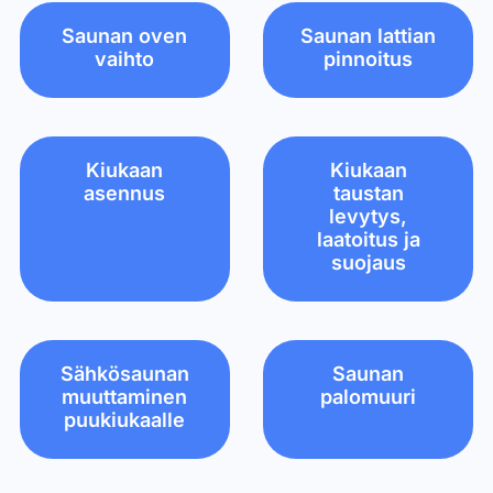
Saunan oven
Saunan lattian
vaihto
pinnoitus
Kiukaan
Kiukaan
asennus
taustan
levytys,
laatoitus ja
suojaus
Sähkösaunan
Saunan
muuttaminen
palomuuri
puukiukaalle