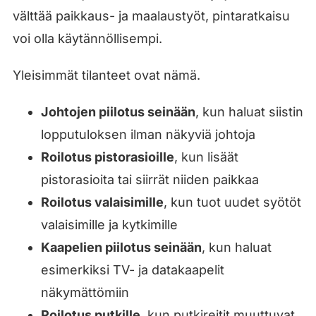
välttää paikkaus- ja maalaustyöt, pintaratkaisu
voi olla käytännöllisempi.
Yleisimmät tilanteet ovat nämä.
Johtojen piilotus seinään
, kun haluat siistin
lopputuloksen ilman näkyviä johtoja
Roilotus pistorasioille
, kun lisäät
pistorasioita tai siirrät niiden paikkaa
Roilotus valaisimille
, kun tuot uudet syötöt
valaisimille ja kytkimille
Kaapelien piilotus seinään
, kun haluat
esimerkiksi TV- ja datakaapelit
näkymättömiin
Roilotus putkille
, kun putkireitit muuttuvat