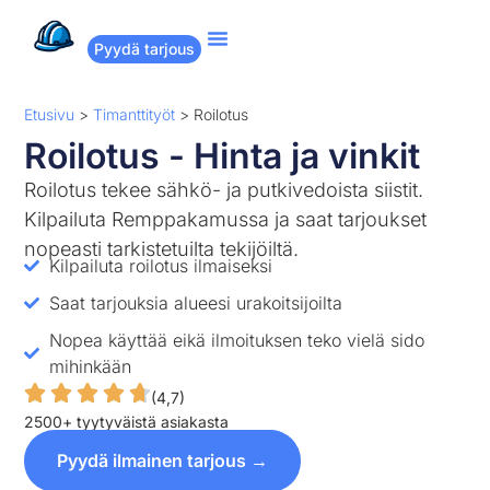
Pyydä tarjous
Suositut remontit
Miten Remppakamu toimii?
Etusivu
>
Timanttityöt
>
Roilotus
Roilotus - Hinta ja vinkit
Roilotus tekee sähkö- ja putkivedoista siistit.
Kilpailuta Remppakamussa ja saat tarjoukset
nopeasti tarkistetuilta tekijöiltä.
Kilpailuta roilotus ilmaiseksi
Saat tarjouksia alueesi urakoitsijoilta
Nopea käyttää eikä ilmoituksen teko vielä sido
mihinkään
(4,7)
2500+ tyytyväistä asiakasta
Pyydä ilmainen tarjous →