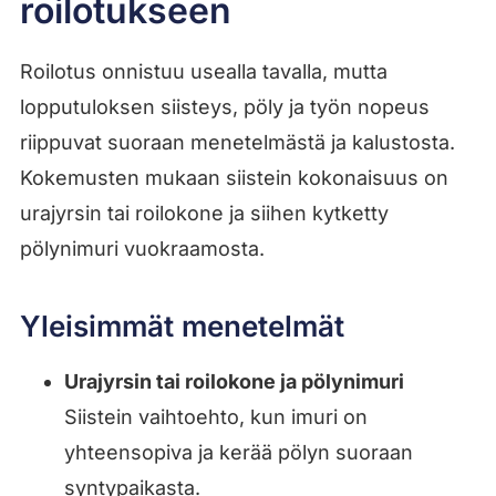
roilotukseen
Roilotus onnistuu usealla tavalla, mutta
lopputuloksen siisteys, pöly ja työn nopeus
riippuvat suoraan menetelmästä ja kalustosta.
Kokemusten mukaan siistein kokonaisuus on
urajyrsin tai roilokone ja siihen kytketty
pölynimuri vuokraamosta.
Yleisimmät menetelmät
Urajyrsin tai roilokone ja pölynimuri
Siistein vaihtoehto, kun imuri on
yhteensopiva ja kerää pölyn suoraan
syntypaikasta.