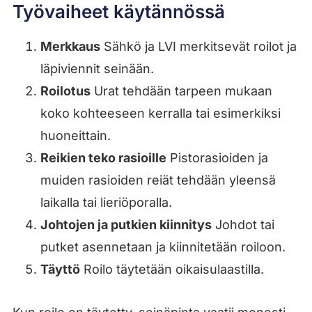
Työvaiheet käytännössä
Merkkaus
Sähkö ja LVI merkitsevät roilot ja
läpiviennit seinään.
Roilotus
Urat tehdään tarpeen mukaan
koko kohteeseen kerralla tai esimerkiksi
huoneittain.
Reikien teko rasioille
Pistorasioiden ja
muiden rasioiden reiät tehdään yleensä
laikalla tai lieriöporalla.
Johtojen ja putkien kiinnitys
Johdot tai
putket asennetaan ja kiinnitetään roiloon.
Täyttö
Roilo täytetään oikaisulaastilla.