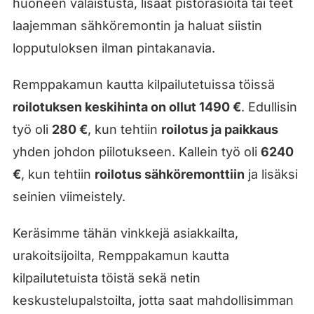
huoneen valaistusta, lisäät pistorasioita tai teet
laajemman sähköremontin ja haluat siistin
lopputuloksen ilman pintakanavia.
Remppakamun kautta kilpailutetuissa töissä
roilotuksen keskihinta on ollut 1490 €
. Edullisin
työ oli
280 €
, kun tehtiin
roilotus ja paikkaus
yhden johdon piilotukseen. Kallein työ oli
6240
€
, kun tehtiin
roilotus sähköremonttiin
ja lisäksi
seinien viimeistely.
Keräsimme tähän vinkkejä asiakkailta,
urakoitsijoilta, Remppakamun kautta
kilpailutetuista töistä sekä netin
keskustelupalstoilta, jotta saat mahdollisimman