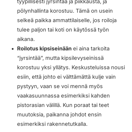
tyypillisesti jyrsintää ja piikkausta, ja
pölynhallinta korostuu. Tämä on usein
selkeä paikka ammattilaiselle, jos roiloja
tulee paljon tai koti on käytössä työn
aikana.
Roilotus kipsiseinään
ei aina tarkoita
“jyrsintää”, mutta kipsilevyseinissä
korostuu yksi yllätys. Keskusteluissa nousi
esiin, että johto ei välttämättä kulje vain
pystyyn, vaan se voi mennä myös
vaakasuunnassa esimerkiksi kahden
pistorasian välillä. Kun poraat tai teet
muutoksia, paikanna johdot ensin
esimerkiksi rakennetutkalla.