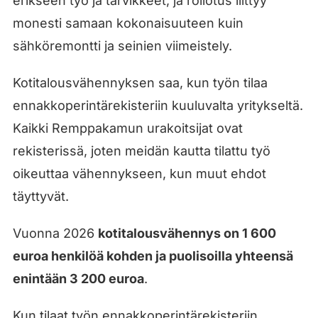
erikseen työ ja tarvikkeet, ja roilotus liittyy
monesti samaan kokonaisuuteen kuin
sähköremontti ja seinien viimeistely.
Kotitalousvähennyksen saa, kun työn tilaa
ennakkoperintärekisteriin kuuluvalta yritykseltä.
Kaikki Remppakamun urakoitsijat ovat
rekisterissä, joten meidän kautta tilattu työ
oikeuttaa vähennykseen, kun muut ehdot
täyttyvät.
Vuonna 2026
kotitalousvähennys on 1 600
euroa henkilöä kohden ja puolisoilla yhteensä
enintään 3 200 euroa
.
Kun tilaat työn ennakkoperintärekisteriin