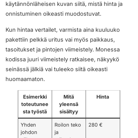
käytännönläheisen kuvan siitä, mistä hinta ja
onnistuminen oikeasti muodostuvat.
Kun hintaa vertailet, varmista aina kuuluuko
pakettiin pelkkä uritus vai myös paikkaus,
tasoitukset ja pintojen viimeistely. Monessa
kodissa juuri viimeistely ratkaisee, näkyykö
seinässä jälkiä vai tuleeko siitä oikeasti
huomaamaton.
Esimerkki
Mitä
Hinta
toteutunee
yleensä
sta työstä
sisältyy
Yhden
Roilon teko
280 €
johdon
ja