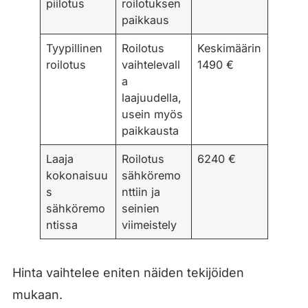
piilotus
roilotuksen
paikkaus
Tyypillinen
Roilotus
Keskimäärin
roilotus
vaihtelevall
1490 €
a
laajuudella,
usein myös
paikkausta
Laaja
Roilotus
6240 €
kokonaisuu
sähköremo
s
nttiin ja
sähköremo
seinien
ntissa
viimeistely
Hinta vaihtelee eniten näiden tekijöiden
mukaan.