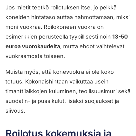
Jos mietit teetkö roilotuksen itse, jo pelkkä
koneiden hintataso auttaa hahmottamaan, miksi
moni vuokraa. Roilokoneen vuokra on
esimerkkien perusteella tyypillisesti noin
13-50
euroa vuorokaudelta
, mutta ehdot vaihtelevat
vuokraamosta toiseen.
Muista myös, että konevuokra ei ole koko
totuus. Kokonaishintaan vaikuttaa usein
timanttilaikkojen kuluminen, teollisuusimuri sekä
suodatin- ja pussikulut, lisäksi suojaukset ja
siivous.
Roilotus kokemuksia ja