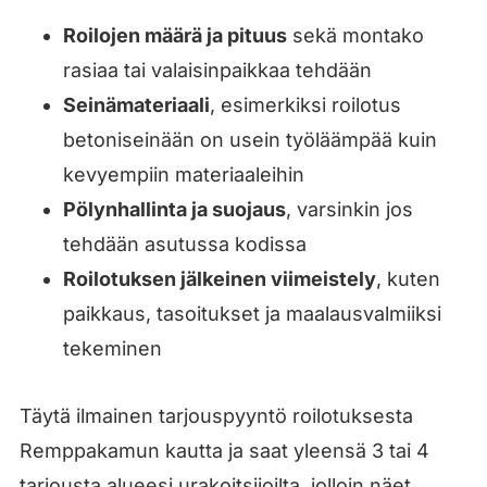
Roilojen määrä ja pituus
sekä montako
rasiaa tai valaisinpaikkaa tehdään
Seinämateriaali
, esimerkiksi roilotus
betoniseinään on usein työläämpää kuin
kevyempiin materiaaleihin
Pölynhallinta ja suojaus
, varsinkin jos
tehdään asutussa kodissa
Roilotuksen jälkeinen viimeistely
, kuten
paikkaus, tasoitukset ja maalausvalmiiksi
tekeminen
Täytä ilmainen tarjouspyyntö roilotuksesta
Remppakamun kautta ja saat yleensä 3 tai 4
tarjousta alueesi urakoitsijoilta, jolloin näet