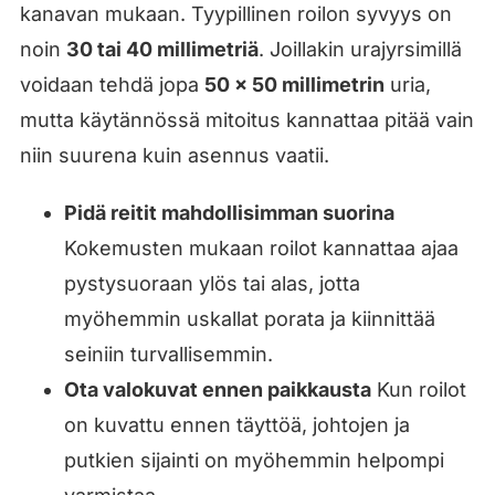
kanavan mukaan. Tyypillinen roilon syvyys on
noin
30 tai 40 millimetriä
. Joillakin urajyrsimillä
voidaan tehdä jopa
50 × 50 millimetrin
uria,
mutta käytännössä mitoitus kannattaa pitää vain
niin suurena kuin asennus vaatii.
Pidä reitit mahdollisimman suorina
Kokemusten mukaan roilot kannattaa ajaa
pystysuoraan ylös tai alas, jotta
myöhemmin uskallat porata ja kiinnittää
seiniin turvallisemmin.
Ota valokuvat ennen paikkausta
Kun roilot
on kuvattu ennen täyttöä, johtojen ja
putkien sijainti on myöhemmin helpompi