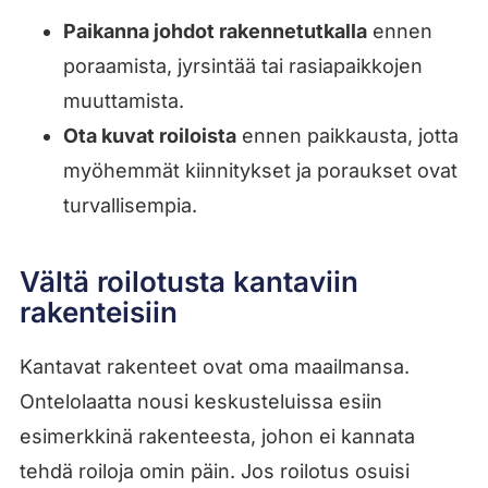
Paikanna johdot rakennetutkalla
ennen
poraamista, jyrsintää tai rasiapaikkojen
muuttamista.
Ota kuvat roiloista
ennen paikkausta, jotta
myöhemmät kiinnitykset ja poraukset ovat
turvallisempia.
Vältä roilotusta kantaviin
rakenteisiin
Kantavat rakenteet ovat oma maailmansa.
Ontelolaatta nousi keskusteluissa esiin
esimerkkinä rakenteesta, johon ei kannata
tehdä roiloja omin päin. Jos roilotus osuisi