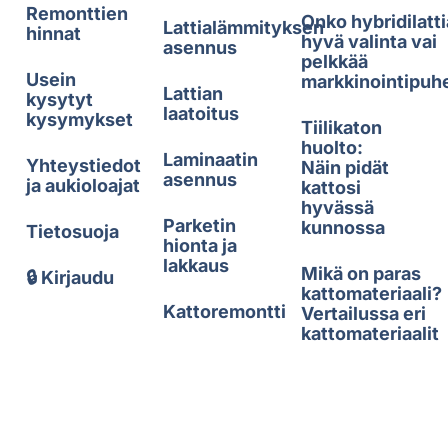
Remonttien
Onko hybridilatti
Lattialämmityksen
hinnat
hyvä valinta vai
asennus
pelkkää
Usein
markkinointipuh
Lattian
kysytyt
laatoitus
kysymykset
Tiilikaton
huolto:
Laminaatin
Yhteystiedot
Näin pidät
asennus
ja aukioloajat
kattosi
hyvässä
Parketin
kunnossa
Tietosuoja
hionta ja
lakkaus
Mikä on paras
🔒 Kirjaudu
kattomateriaali?
Kattoremontti
Vertailussa eri
kattomateriaalit