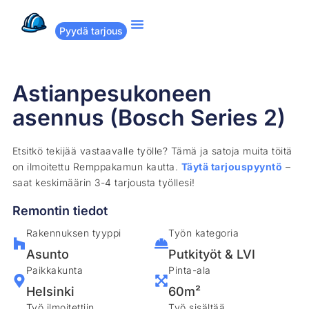
Pyydä tarjous
Suositut remontit
Miten Remppakamu toimii?
Astianpesukoneen
asennus (Bosch Series 2)
Etsitkö tekijää vastaavalle työlle? Tämä ja satoja muita töitä
on ilmoitettu Remppakamun kautta.
Täytä tarjouspyyntö
–
saat keskimäärin 3-4 tarjousta työllesi!
Remontin tiedot
Rakennuksen tyyppi
Työn kategoria
Asunto
Putkityöt & LVI
Paikkakunta
Pinta-ala
Helsinki
60m²
Työ ilmoitettiin
Työ sisältää