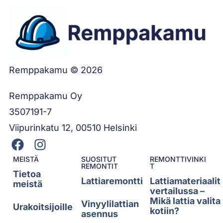
Remppakamu © 2026
Remppakamu Oy
3507191-7
Viipurinkatu 12, 00510 Helsinki
MEISTÄ
SUOSITUT
REMONTTIVINKI
REMONTIT
T
Tietoa
Lattiaremontti
Lattiamateriaalit
meistä
vertailussa –
Mikä lattia valita
Vinyylilattian
Urakoitsijoille
kotiin?
asennus