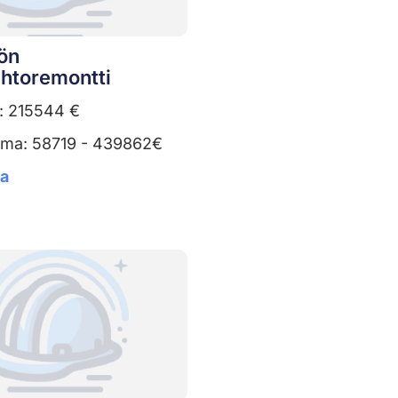
ön
ihtoremontti
a: 215544 €
uma: 58719 - 439862€
ta