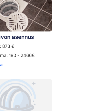
aivon asennus
: 873 €
uma: 180 - 2466€
ta