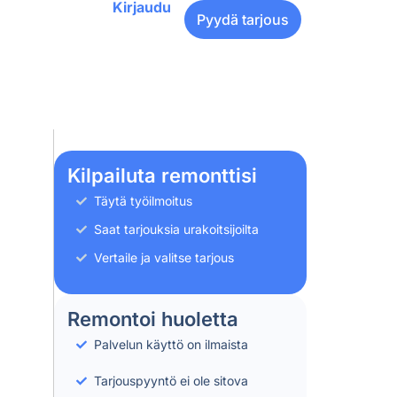
Kirjaudu
Pyydä tarjous
Kilpailuta remonttisi
Täytä työilmoitus
Saat tarjouksia urakoitsijoilta
Vertaile ja valitse tarjous
Remontoi huoletta
Palvelun käyttö on ilmaista
Tarjouspyyntö ei ole sitova