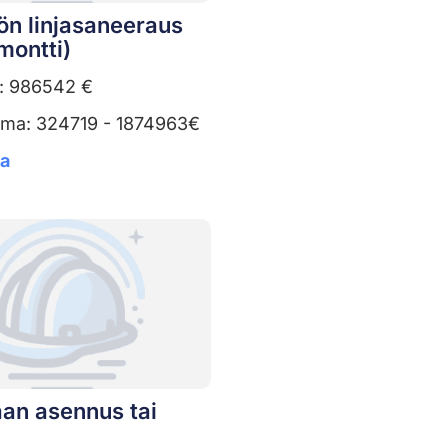
ön linjasaneeraus
montti)
a: 986542 €
uma: 324719 - 1874963€
ta
aan asennus tai