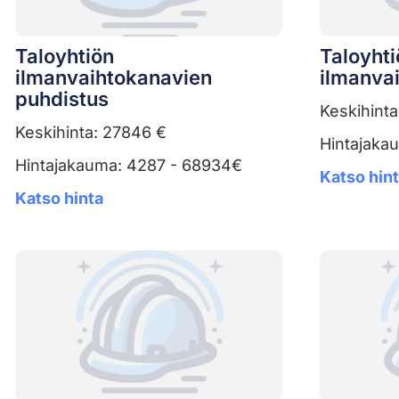
Taloyhtiön
Taloyhti
ilmanvaihtokanavien
ilmanva
puhdistus
Keskihint
Keskihinta: 27846 €
Hintajaka
Hintajakauma: 4287 - 68934€
Katso hin
Katso hinta