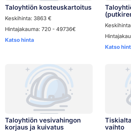
Taloyhtiön kosteuskartoitus
Taloyhti
(putkire
Keskihinta: 3863 €
Keskihint
Hintajakauma: 720 - 49736€
Hintajaka
Katso hinta
Katso hin
Taloyhtiön vesivahingon
Tiskialt
korjaus ja kuivatus
vaihto