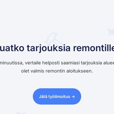
uatko tarjouksia remontill
utissa, vertaile helposti saamiasi tarjouksia alueesi 
olet valmis remontin aloitukseen.
Jätä työilmoitus ->