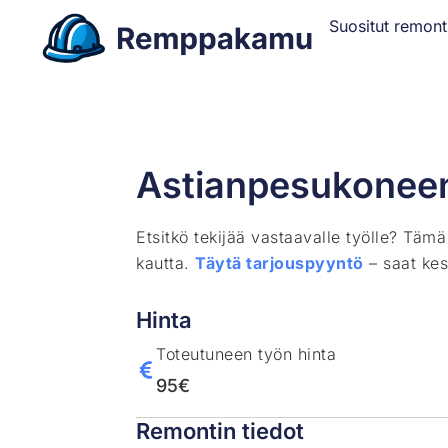
Suositut remont
Astianpesukoneen 
Etsitkö tekijää vastaavalle työlle? Täm
kautta.
Täytä tarjouspyyntö
– saat kes
Hinta
Toteutuneen työn hinta
95€
Remontin tiedot