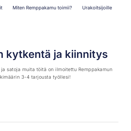
it
Miten Remppakamu toimii?
Urakoitsijoille
kytkentä ja kiinnitys
ä ja satoja muita töitä on ilmoitettu Remppakamun
kimäärin 3-4 tarjousta työllesi!