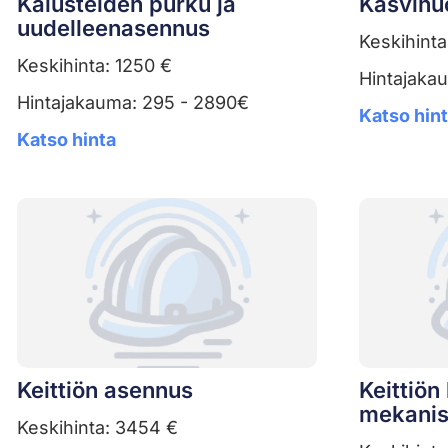
Kalusteiden purku ja
Kasvihu
uudelleenasennus
Keskihinta
Keskihinta: 1250 €
Hintajaka
Hintajakauma: 295 - 2890€
Katso hin
Katso hinta
Keittiön asennus
Keittiö
mekanis
Keskihinta: 3454 €