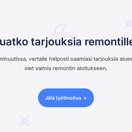
uatko tarjouksia remontill
utissa, vertaile helposti saamiasi tarjouksia alueesi 
olet valmis remontin aloitukseen.
Jätä työilmoitus ->