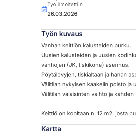
Työ ilmoitettiin
26.03.2026
Työn kuvaus
Vanhan keittiön kalusteiden purku.
Uusien kalusteiden ja uusien kodinkon
vanhojen (JK, tiskikone) asennus.
Pöytälevyjen, tiskialtaan ja hanan a
Välitilan nykyisen kaakelin poisto j
Välitilan valaisinten vaihto ja kahden
Keittiö on kooltaan n. 12 m2, josta p
Kartta