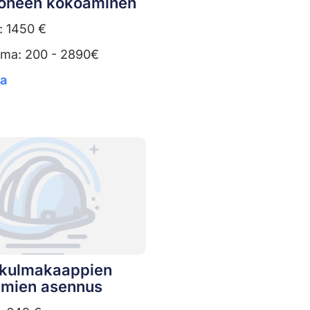
oneen kokoaminen
: 1450 €
uma: 200 - 2890€
ta
n kulmakaappien
mien asennus