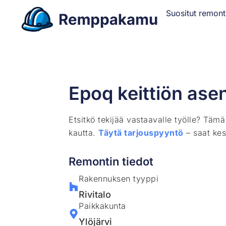
Suositut remont
Epoq keittiön ase
Etsitkö tekijää vastaavalle työlle? Täm
kautta.
Täytä tarjouspyyntö
– saat kes
Remontin tiedot
Rakennuksen tyyppi
Rivitalo
Paikkakunta
Ylöjärvi