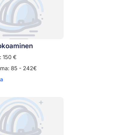
kokoaminen
: 150 €
uma: 85 - 242€
ta