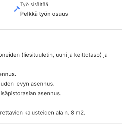
Työ sisältää
Pelkkä työn osuus
eiden (liesituuletin, uuni ja keittotaso) ja
sennus.
a uuden levyn asennus.
 lisäpistorasian asennus.
urettavien kalusteiden ala n. 8 m2.