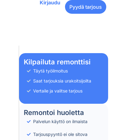
Kirjaudu
Pyydä tarjous
Kilpailuta remonttisi
Täytä työilmoitus
Saat tarjouksia urakoitsijoilta
Vertaile ja valitse tarjous
Remontoi huoletta
Palvelun käyttö on ilmaista
Tarjouspyyntö ei ole sitova