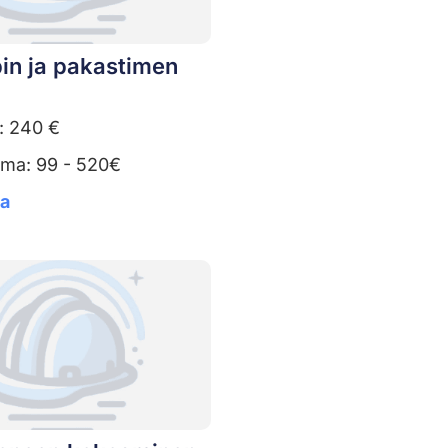
in ja pakastimen
: 240 €
uma: 99 - 520€
ta