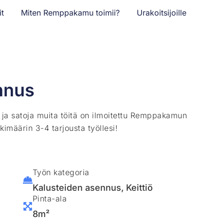
it
Miten Remppakamu toimii?
Urakoitsijoille
nnus
ä ja satoja muita töitä on ilmoitettu Remppakamun
kimäärin 3-4 tarjousta työllesi!
Työn kategoria
Kalusteiden asennus
,
Keittiö
Pinta-ala
8m²