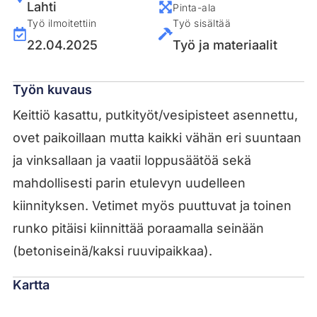
Lahti
Pinta-ala
Työ ilmoitettiin
Työ sisältää
22.04.2025
Työ ja materiaalit
Työn kuvaus
Keittiö kasattu, putkityöt/vesipisteet asennettu,
ovet paikoillaan mutta kaikki vähän eri suuntaan
ja vinksallaan ja vaatii loppusäätöä sekä
mahdollisesti parin etulevyn uudelleen
kiinnityksen. Vetimet myös puuttuvat ja toinen
runko pitäisi kiinnittää poraamalla seinään
(betoniseinä/kaksi ruuvipaikkaa).
Kartta