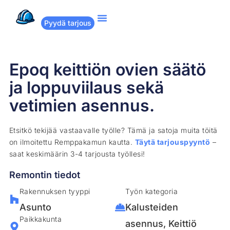
Pyydä tarjous
Suositut remontit
Miten Remppakamu toimii?
Epoq keittiön ovien säätö
ja loppuviilaus sekä
vetimien asennus.
Etsitkö tekijää vastaavalle työlle? Tämä ja satoja muita töitä
on ilmoitettu Remppakamun kautta.
Täytä tarjouspyyntö
–
saat keskimäärin 3-4 tarjousta työllesi!
Remontin tiedot
Rakennuksen tyyppi
Työn kategoria
Asunto
Kalusteiden
Paikkakunta
asennus
,
Keittiö