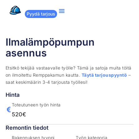
Pyydä tarjous
Suositut remontit
Miten Remppakamu toimii?
Ilmalämpöpumpun
asennus
Etsitkö tekijää vastaavalle työlle? Tämä ja satoja muita töitä
on ilmoitettu Remppakamun kautta.
Täytä tarjouspyyntö
–
saat keskimäärin 3-4 tarjousta työllesi!
Hinta
Toteutuneen työn hinta
520€
Remontin tiedot
Rakennuksen tyyppi
Työn kategoria