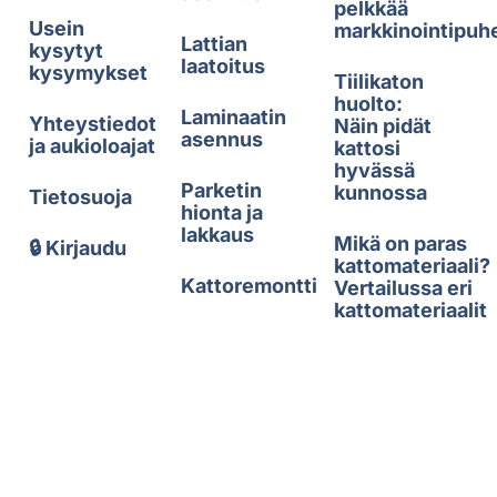
pelkkää
Usein
markkinointipuh
Lattian
kysytyt
laatoitus
kysymykset
Tiilikaton
huolto:
Laminaatin
Yhteystiedot
Näin pidät
asennus
ja aukioloajat
kattosi
hyvässä
Parketin
kunnossa
Tietosuoja
hionta ja
lakkaus
Mikä on paras
🔒 Kirjaudu
kattomateriaali?
Kattoremontti
Vertailussa eri
kattomateriaalit