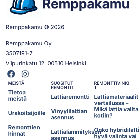
Remppakamu © 2026
Remppakamu Oy
3507191-7
Viipurinkatu 12, 00510 Helsinki
MEISTÄ
SUOSITUT
REMONTTIVINKI
REMONTIT
T
Tietoa
Lattiaremontti
Lattiamateriaalit
meistä
vertailussa –
Mikä lattia valita
Vinyylilattian
Urakoitsijoille
kotiin?
asennus
Remonttien
Onko hybridilatti
Lattialämmityksen
hinnat
hyvä valinta vai
asennus