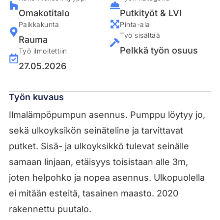
Omakotitalo
Putkityöt & LVI
Paikkakunta
Pinta-ala
Työ sisältää
Rauma
Pelkkä työn osuus
Työ ilmoitettiin
27.05.2026
Työn kuvaus
Ilmalämpöpumpun asennus. Pumppu löytyy jo,
sekä ulkoyksikön seinäteline ja tarvittavat
putket. Sisä- ja ulkoyksikkö tulevat seinälle
samaan linjaan, etäisyys toisistaan alle 3m,
joten helpohko ja nopea asennus. Ulkopuolella
ei mitään esteitä, tasainen maasto. 2020
rakennettu puutalo.