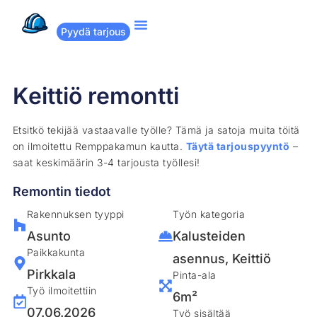
Pyydä tarjous
Suositut remontit
Miten Remppakamu toimii?
Keittiö remontti
Etsitkö tekijää vastaavalle työlle? Tämä ja satoja muita töitä
on ilmoitettu Remppakamun kautta.
Täytä tarjouspyyntö
–
saat keskimäärin 3-4 tarjousta työllesi!
Remontin tiedot
Rakennuksen tyyppi
Työn kategoria
Asunto
Kalusteiden
Paikkakunta
asennus
,
Keittiö
Pirkkala
Pinta-ala
Työ ilmoitettiin
6m²
07.06.2026
Työ sisältää