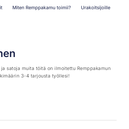
it
Miten Remppakamu toimii?
Urakoitsijoille
nen
ä ja satoja muita töitä on ilmoitettu Remppakamun
kimäärin 3-4 tarjousta työllesi!