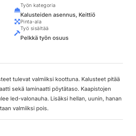
Työn kategoria
Kalusteiden asennus
,
Keittiö
Pinta-ala
Työ sisältää
Pelkkä työn osuus
eet tulevat valmiiksi koottuna. Kalusteet pitää
inaatti sekä laminaatti pöytätaso. Kaapistojen
tulee led-valonauha. Lisäksi hellan, uunin, hanan
taan valmiiksi pois.