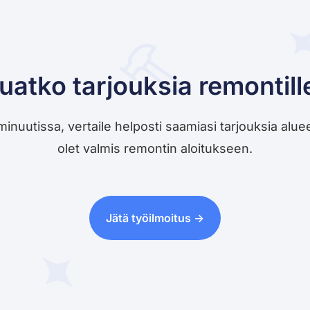
uatko tarjouksia remontill
utissa, vertaile helposti saamiasi tarjouksia alueesi 
olet valmis remontin aloitukseen.
Jätä työilmoitus ->