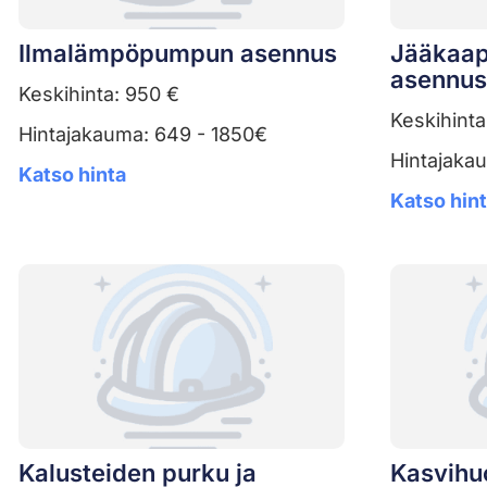
Ilmalämpöpumpun asennus
Jääkaap
asennus
Keskihinta: 950 €
Keskihinta
Hintajakauma: 649 - 1850€
Hintajaka
Katso hinta
Katso hin
Kalusteiden purku ja
Kasvihu