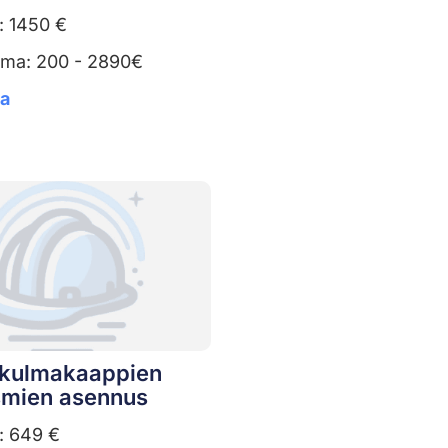
: 1450 €
uma: 200 - 2890€
ta
n kulmakaappien
mien asennus
: 649 €