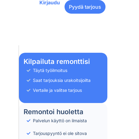
Kirjaudu
Pyydä tarjous
Kilpailuta remonttisi
Täytä työilmoitus
Saat tarjouksia urakoitsijoilta
Vertaile ja valitse tarjous
Remontoi huoletta
Palvelun käyttö on ilmaista
Tarjouspyyntö ei ole sitova