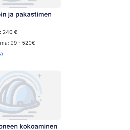
in ja pakastimen
: 240 €
uma: 99 - 520€
ta
oneen kokoaminen