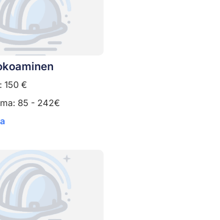
kokoaminen
: 150 €
uma: 85 - 242€
ta