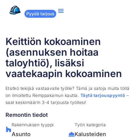
Pyydä tarjous
Suositut remontit
Miten Remppakamu toimii?
Keittiön kokoaminen
(asennuksen hoitaa
taloyhtiö), lisäksi
vaatekaapin kokoaminen
Etsitkö tekijää vastaavalle työlle? Tämä ja satoja muita töitä
on ilmoitettu Remppakamun kautta.
Täytä tarjouspyyntö
–
saat keskimäärin 3-4 tarjousta työllesi!
Remontin tiedot
Rakennuksen tyyppi
Työn kategoria
Asunto
Kalusteiden