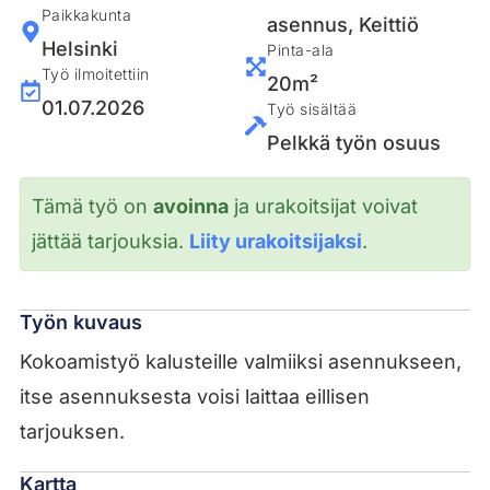
Paikkakunta
asennus
,
Keittiö
Helsinki
Pinta-ala
Työ ilmoitettiin
20m²
01.07.2026
Työ sisältää
Pelkkä työn osuus
Tämä työ on
avoinna
ja urakoitsijat voivat
jättää tarjouksia.
Liity urakoitsijaksi
.
Työn kuvaus
Kokoamistyö kalusteille valmiiksi asennukseen,
itse asennuksesta voisi laittaa eillisen
tarjouksen.
Kartta