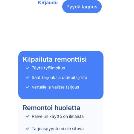
Kirjaudu
Pyydä tarjous
Kilpailuta remonttisi
Täytä työilmoitus
Saat tarjouksia urakoitsijoilta
Vertaile ja valitse tarjous
Remontoi huoletta
Palvelun käyttö on ilmaista
Tarjouspyyntö ei ole sitova