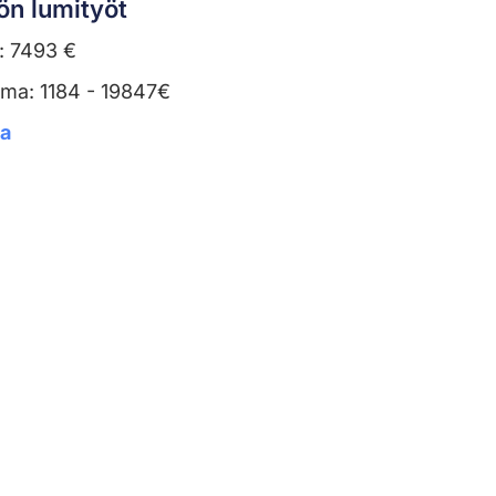
ön lumityöt
: 7493 €
uma: 1184 - 19847€
ta