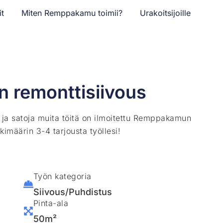
it
Miten Remppakamu toimii?
Urakoitsijoille
n remonttisiivous
ä ja satoja muita töitä on ilmoitettu Remppakamun
kimäärin 3-4 tarjousta työllesi!
Työn kategoria
Siivous/Puhdistus
Pinta-ala
50m²