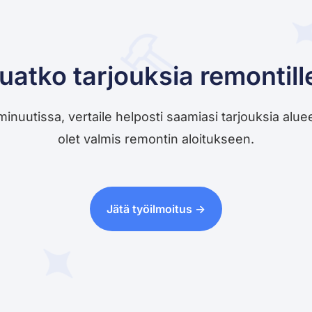
uatko tarjouksia remontill
utissa, vertaile helposti saamiasi tarjouksia alueesi 
olet valmis remontin aloitukseen.
Jätä työilmoitus ->