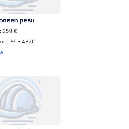
oneen pesu
: 259 €
uma: 99 - 487€
ta