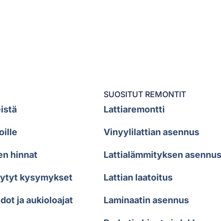
SUOSITUT REMONTIT
istä
Lattiaremontti
oille
Vinyylilattian asennus
en hinnat
Lattialämmityksen asennu
sytyt kysymykset
Lattian laatoitus
dot ja aukioloajat
Laminaatin asennus