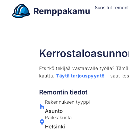
Suositut remont
Kerrostaloasunno
Etsitkö tekijää vastaavalle työlle? Täm
kautta.
Täytä tarjouspyyntö
– saat kes
Remontin tiedot
Rakennuksen tyyppi
Asunto
Paikkakunta
Helsinki